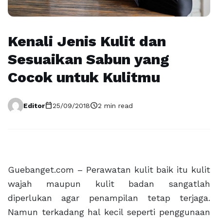
Kenali Jenis Kulit dan
Sesuaikan Sabun yang
Cocok untuk Kulitmu
calendar_today
schedule
Editor
25/09/2018
2 min read
Guebanget.com – Perawatan kulit baik itu kulit
wajah maupun kulit badan sangatlah
diperlukan agar penampilan tetap terjaga.
Namun terkadang hal kecil seperti penggunaan