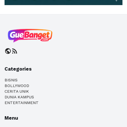
public
rss_feed
Categories
BISNIS
BOLLYWOOD
CERITA UNIK
DUNIA KAMPUS
ENTERTAINMENT
Menu