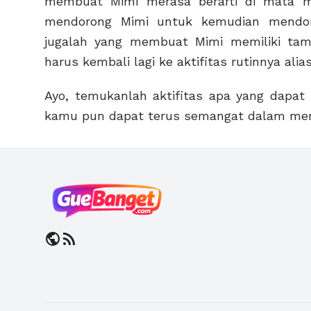
membuat Mimi merasa berarti di mata mer
mendorong Mimi untuk kemudian mendong
jugalah yang membuat Mimi memiliki tamb
harus kembali lagi ke aktifitas rutinnya alias
Ayo, temukanlah aktifitas apa yang dapat 
kamu pun dapat terus semangat dalam menja
public
rss_feed