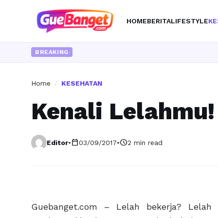
HOME
BERITA
LIFESTYLE
KE
BREAKING
Home
/
KESEHATAN
Kenali Lelahmu! 
calendar_today
schedule
Editor
•
03/09/2017
•
2 min read
Guebanget.com – Lelah bekerja? Lelah 