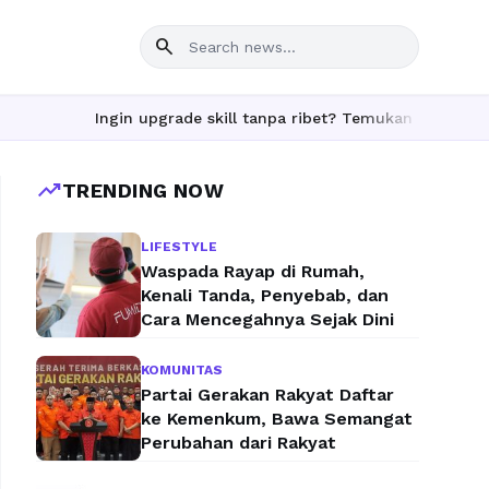
search
Ingin upgrade skill tanpa ribet? Temukan kelas seru dan m
trending_up
TRENDING NOW
LIFESTYLE
Waspada Rayap di Rumah,
Kenali Tanda, Penyebab, dan
Cara Mencegahnya Sejak Dini
KOMUNITAS
Partai Gerakan Rakyat Daftar
ke Kemenkum, Bawa Semangat
Perubahan dari Rakyat