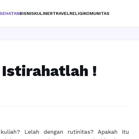
SEHATAN
BISNIS
KULINER
TRAVEL
RELIGI
KOMUNITAS
Istirahatlah !
kuliah? Lelah dengan rutinitas? Apakah itu