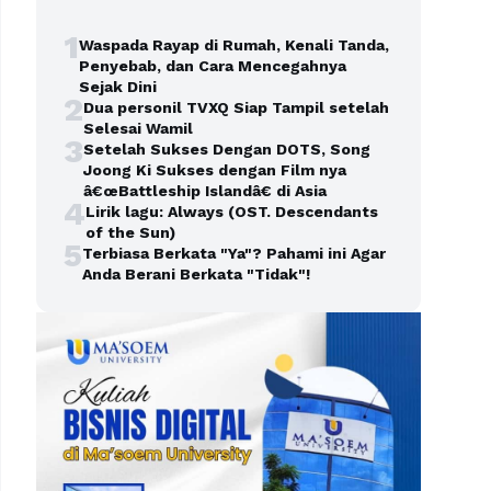
1
Waspada Rayap di Rumah, Kenali Tanda,
Penyebab, dan Cara Mencegahnya
Sejak Dini
2
Dua personil TVXQ Siap Tampil setelah
Selesai Wamil
3
Setelah Sukses Dengan DOTS, Song
Joong Ki Sukses dengan Film nya
â€œBattleship Islandâ€ di Asia
4
Lirik lagu: Always (OST. Descendants
of the Sun)
5
Terbiasa Berkata "Ya"? Pahami ini Agar
Anda Berani Berkata "Tidak"!