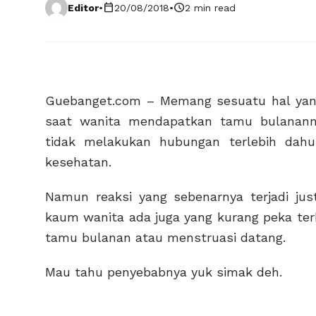
calendar_today
schedule
Editor
•
20/08/2018
•
2 min read
Guebanget.com – Memang sesuatu hal yang 
saat wanita mendapatkan tamu bulanann
tidak melakukan hubungan terlebih dahu
kesehatan.
Namun reaksi yang sebenarnya terjadi just
kaum wanita ada juga yang kurang peka terh
tamu bulanan atau menstruasi datang.
Mau tahu penyebabnya yuk simak deh.