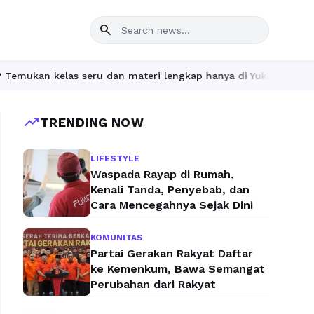
search
seru dan materi lengkap hanya di YukBelajar.com. Mulai langkah 
trending_up
TRENDING NOW
LIFESTYLE
Waspada Rayap di Rumah,
Kenali Tanda, Penyebab, dan
Cara Mencegahnya Sejak Dini
KOMUNITAS
Partai Gerakan Rakyat Daftar
ke Kemenkum, Bawa Semangat
Perubahan dari Rakyat