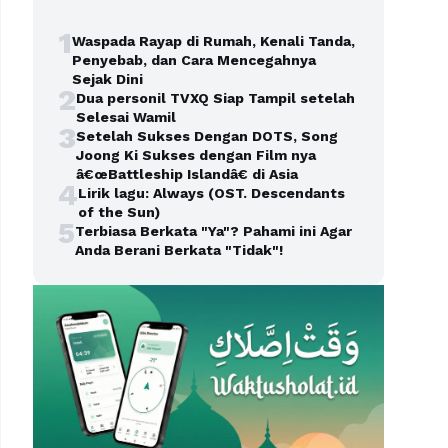
1
Waspada Rayap di Rumah, Kenali Tanda,
Penyebab, dan Cara Mencegahnya
Sejak Dini
2
Dua personil TVXQ Siap Tampil setelah
Selesai Wamil
3
Setelah Sukses Dengan DOTS, Song
Joong Ki Sukses dengan Film nya
â€œBattleship Islandâ€ di Asia
4
Lirik lagu: Always (OST. Descendants
of the Sun)
5
Terbiasa Berkata "Ya"? Pahami ini Agar
Anda Berani Berkata "Tidak"!