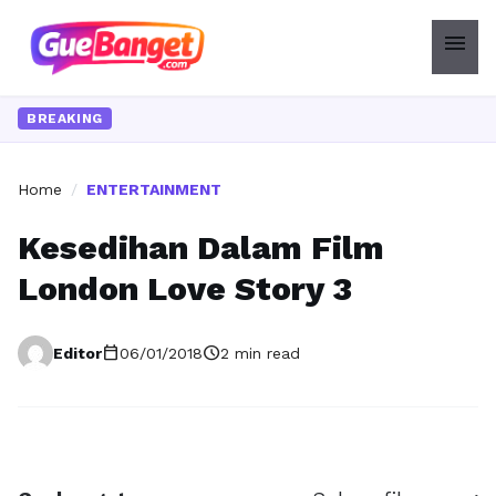
menu
BREAKING
Home
/
ENTERTAINMENT
Kesedihan Dalam Film
London Love Story 3
calendar_today
schedule
Editor
06/01/2018
2 min read