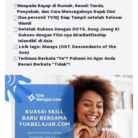
1
Waspada Rayap di Rumah, Kenali Tanda,
Penyebab, dan Cara Mencegahnya Sejak Dini
2
Dua personil TVXQ Siap Tampil setelah Selesai
Wamil
3
Setelah Sukses Dengan DOTS, Song Joong Ki
Sukses dengan Film nya â€œBattleship
Islandâ€ di Asia
4
Lirik lagu: Always (OST. Descendants of the
Sun)
5
Terbiasa Berkata "Ya"? Pahami ini Agar Anda
Berani Berkata "Tidak"!