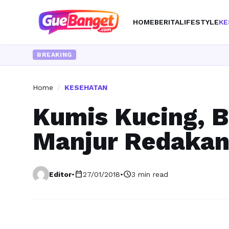
HOME
BERITA
LIFESTYLE
KE
BREAKING
Home
/
KESEHATAN
Kumis Kucing, B
Manjur Redakan
calendar_today
schedule
Editor
•
27/01/2018
•
3 min read