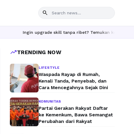
search
Ingin upgrade skill tanpa ribet? Temukan kelas seru dan mate
trending_up
TRENDING NOW
LIFESTYLE
Waspada Rayap di Rumah,
Kenali Tanda, Penyebab, dan
Cara Mencegahnya Sejak Dini
KOMUNITAS
Partai Gerakan Rakyat Daftar
ke Kemenkum, Bawa Semangat
Perubahan dari Rakyat