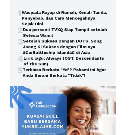
1
Waspada Rayap di Rumah, Kenali Tanda,
Penyebab, dan Cara Mencegahnya
Sejak Dini
2
Dua personil TVXQ Siap Tampil setelah
Selesai Wamil
3
Setelah Sukses Dengan DOTS, Song
Joong Ki Sukses dengan Film nya
â€œBattleship Islandâ€ di Asia
4
Lirik lagu: Always (OST. Descendants
of the Sun)
5
Terbiasa Berkata "Ya"? Pahami ini Agar
Anda Berani Berkata "Tidak"!