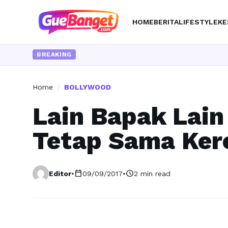
HOME
BERITA
LIFESTYLE
KE
BREAKING
Home
/
BOLLYWOOD
Lain Bapak Lain
Tetap Sama Ker
calendar_today
schedule
Editor
•
09/09/2017
•
2 min read