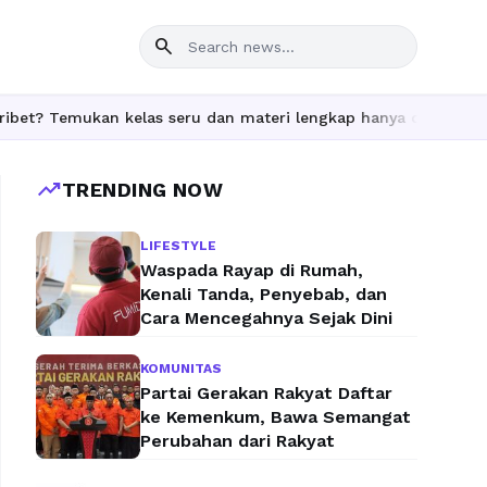
search
mukan kelas seru dan materi lengkap hanya di YukBelajar.com. Mu
trending_up
TRENDING NOW
LIFESTYLE
Waspada Rayap di Rumah,
Kenali Tanda, Penyebab, dan
Cara Mencegahnya Sejak Dini
KOMUNITAS
Partai Gerakan Rakyat Daftar
ke Kemenkum, Bawa Semangat
Perubahan dari Rakyat