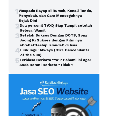
1
Waspada Rayap di Rumah, Kenali Tanda,
Penyebab, dan Cara Mencegahnya
Sejak Dini
2
Dua personil TVXQ Siap Tampil setelah
Selesai Wamil
3
Setelah Sukses Dengan DOTS, Song
Joong Ki Sukses dengan Film nya
â€œBattleship Islandâ€ di Asia
4
Lirik lagu: Always (OST. Descendants
of the Sun)
5
Terbiasa Berkata "Ya"? Pahami ini Agar
Anda Berani Berkata "Tidak"!