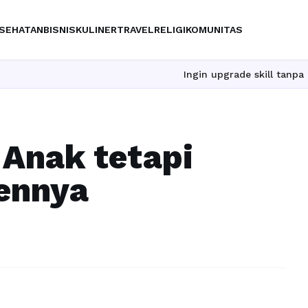
SEHATAN
BISNIS
KULINER
TRAVEL
RELIGI
KOMUNITAS
Ingin upgrade skill tanpa ribet? Te
 Anak tetapi
ennya