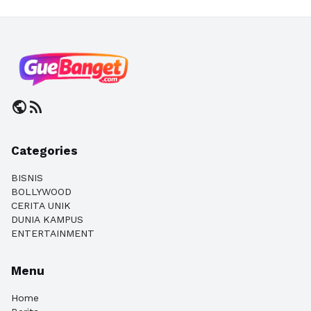
public
rss_feed
Categories
BISNIS
BOLLYWOOD
CERITA UNIK
DUNIA KAMPUS
ENTERTAINMENT
Menu
Home