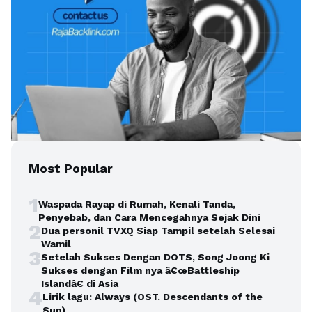
Most Popular
1
Waspada Rayap di Rumah, Kenali Tanda,
Penyebab, dan Cara Mencegahnya Sejak Dini
2
Dua personil TVXQ Siap Tampil setelah Selesai
Wamil
3
Setelah Sukses Dengan DOTS, Song Joong Ki
Sukses dengan Film nya â€œBattleship
Islandâ€ di Asia
4
Lirik lagu: Always (OST. Descendants of the
Sun)