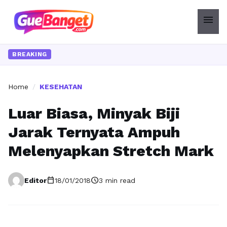
menu
BREAKING
Home
/
KESEHATAN
Luar Biasa, Minyak Biji
Jarak Ternyata Ampuh
Melenyapkan Stretch Mark
calendar_today
schedule
Editor
18/01/2018
3 min read