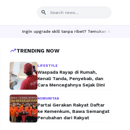
search
Ingin upgrade skill tanpa ribet? Temukan kelas seru dan mate
trending_up
TRENDING NOW
LIFESTYLE
Waspada Rayap di Rumah,
Kenali Tanda, Penyebab, dan
Cara Mencegahnya Sejak Dini
KOMUNITAS
Partai Gerakan Rakyat Daftar
ke Kemenkum, Bawa Semangat
Perubahan dari Rakyat