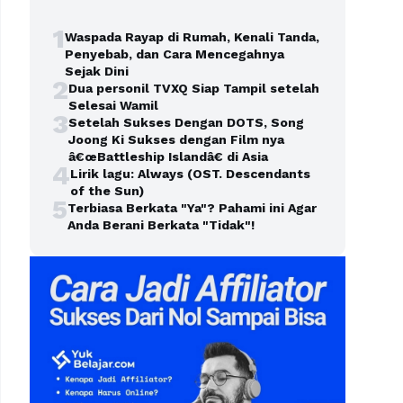
1
Waspada Rayap di Rumah, Kenali Tanda,
Penyebab, dan Cara Mencegahnya
Sejak Dini
2
Dua personil TVXQ Siap Tampil setelah
Selesai Wamil
3
Setelah Sukses Dengan DOTS, Song
Joong Ki Sukses dengan Film nya
â€œBattleship Islandâ€ di Asia
4
Lirik lagu: Always (OST. Descendants
of the Sun)
5
Terbiasa Berkata "Ya"? Pahami ini Agar
Anda Berani Berkata "Tidak"!