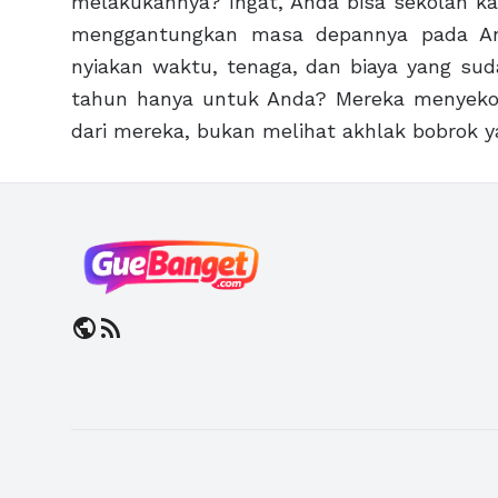
melakukannya? Ingat, Anda bisa sekolah k
menggantungkan masa depannya pada An
nyiakan waktu, tenaga, dan biaya yang su
tahun hanya untuk Anda? Mereka menyeko
dari mereka, bukan melihat akhlak bobrok 
public
rss_feed