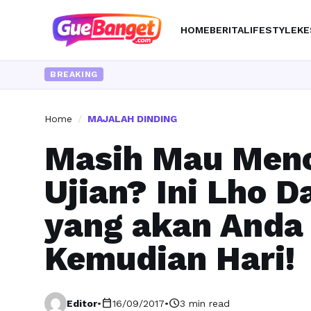
HOME
BERITA
LIFESTYLE
KE
BREAKING
Home
/
MAJALAH DINDING
Masih Mau Menc
Ujian? Ini Lho 
yang akan Anda
Kemudian Hari!
calendar_today
schedule
Editor
•
16/09/2017
•
3 min read