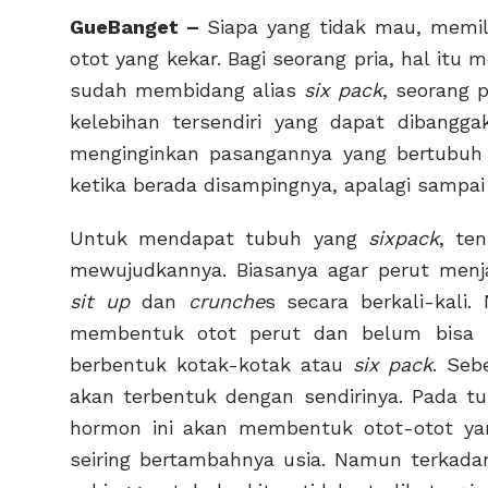
GueBanget –
Siapa yang tidak mau, memil
otot yang kekar. Bagi seorang pria, hal itu
sudah membidang alias
six pack
, seorang 
kelebihan tersendiri yang dapat dibang
menginginkan pasangannya yang bertubuh
ketika berada disampingnya, apalagi sampai
Untuk mendapat tubuh yang
sixpack
, te
mewujudkannya. Biasanya agar perut menj
sit up
dan
crunche
s secara berkali-kal
membentuk otot perut dan belum bisa 
berbentuk kotak-kotak atau
six pack
. Seb
akan terbentuk dengan sendirinya. Pada t
hormon ini akan membentuk otot-otot y
seiring bertambahnya usia. Namun terkada