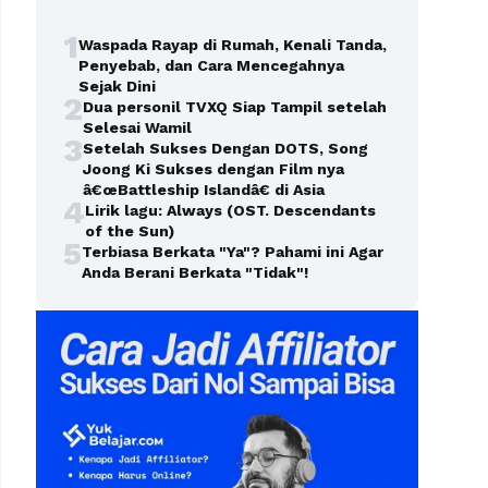
1
Waspada Rayap di Rumah, Kenali Tanda,
Penyebab, dan Cara Mencegahnya
Sejak Dini
2
Dua personil TVXQ Siap Tampil setelah
Selesai Wamil
3
Setelah Sukses Dengan DOTS, Song
Joong Ki Sukses dengan Film nya
â€œBattleship Islandâ€ di Asia
4
Lirik lagu: Always (OST. Descendants
of the Sun)
5
Terbiasa Berkata "Ya"? Pahami ini Agar
Anda Berani Berkata "Tidak"!