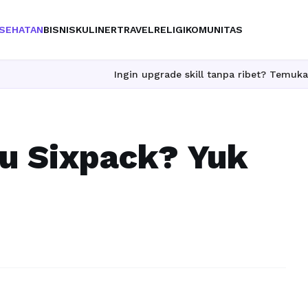
SEHATAN
BISNIS
KULINER
TRAVEL
RELIGI
KOMUNITAS
Ingin upgrade skill tanpa ribet? Temukan kelas se
u Sixpack? Yuk