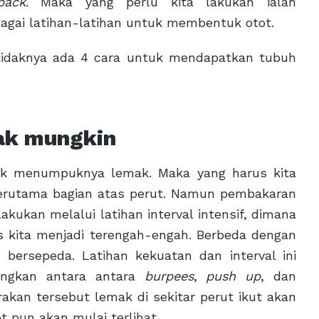
pack
. Maka yang perlu kita lakukan ialah
agai latihan-latihan untuk membentuk otot.
etidaknya ada 4 cara untuk mendapatkan tubuh
ak mungkin
ak menumpuknya lemak. Maka yang harus kita
terutama bagian atas perut. Namun pembakaran
kukan melalui latihan interval intensif, dimana
s kita menjadi terengah-engah. Berbeda dengan
u bersepeda. Latihan kekuatan dan interval ini
ungkan antara antara
burpees
,
push up
, dan
kan tersebut lemak di sekitar perut ikut akan
t pun akan mulai terlihat.