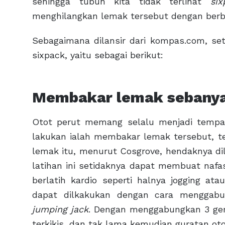
sehingga tubuh kita tidak terlihat
six
menghilangkan lemak tersebut dengan berb
Sebagaimana dilansir dari kompas.com, s
sixpack, yaitu sebagai berikut:
Membakar lemak sebany
Otot perut memang selalu menjadi temp
lakukan ialah membakar lemak tersebut, 
lemak itu, menurut Cosgrove, hendaknya dila
latihan ini setidaknya dapat membuat nafa
berlatih kardio seperti halnya jogging ata
dapat dilkakukan dengan cara menggab
jumping jack
. Dengan menggabungkan 3 gera
terkikis, dan tak lama kemudian guratan oto