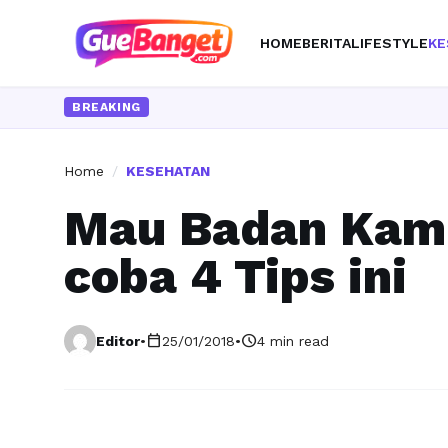
HOME
BERITA
LIFESTYLE
KE
BREAKING
Home
/
KESEHATAN
Mau Badan Kam
coba 4 Tips ini
calendar_today
schedule
Editor
•
25/01/2018
•
4 min read