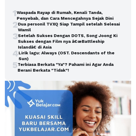
1
Waspada Rayap di Rumah, Kenali Tanda,
Penyebab, dan Cara Mencegahnya Sejak Dini
2
Dua personil TVXQ Siap Tampil setelah Selesai
Wamil
3
Setelah Sukses Dengan DOTS, Song Joong Ki
Sukses dengan Film nya â€œBattleship
Islandâ€ di Asia
4
Lirik lagu: Always (OST. Descendants of the
Sun)
5
Terbiasa Berkata "Ya"? Pahami ini Agar Anda
Berani Berkata "Tidak"!