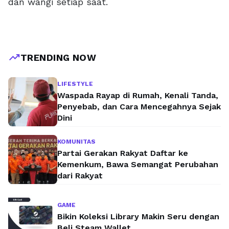
dan wangi setiap saat.
trending_up
TRENDING NOW
LIFESTYLE
Waspada Rayap di Rumah, Kenali Tanda,
Penyebab, dan Cara Mencegahnya Sejak
Dini
KOMUNITAS
Partai Gerakan Rakyat Daftar ke
Kemenkum, Bawa Semangat Perubahan
dari Rakyat
GAME
Bikin Koleksi Library Makin Seru dengan
Beli Steam Wallet