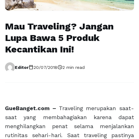
Mau Traveling? Jangan
Lupa Bawa 5 Produk
Kecantikan Ini!
calendar_today
schedule
Editor
20/07/2018
2 min read
GueBanget.com –
Traveling merupakan saat-
saat yang membahagiakan karena dapat
menghilangkan penat selama menjalankan
rutinitas sehari-hari. Saat traveling pastinya