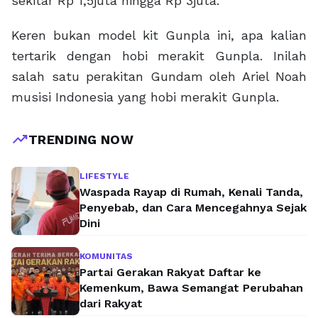
sekitar Rp 1,5juta hingga Rp 3juta.
Keren bukan model kit Gunpla ini, apa kalian
tertarik dengan hobi merakit Gunpla. Inilah
salah satu perakitan Gundam oleh Ariel Noah
musisi Indonesia yang hobi merakit Gunpla.
trending_up
TRENDING NOW
LIFESTYLE
Waspada Rayap di Rumah, Kenali Tanda,
Penyebab, dan Cara Mencegahnya Sejak
Dini
KOMUNITAS
Partai Gerakan Rakyat Daftar ke
Kemenkum, Bawa Semangat Perubahan
dari Rakyat