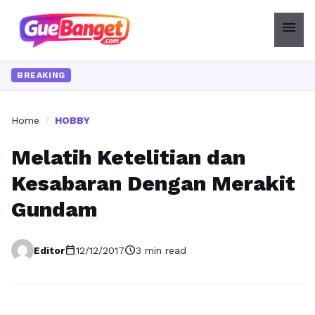
menu
BREAKING
Home
/
HOBBY
Melatih Ketelitian dan
Kesabaran Dengan Merakit
Gundam
calendar_today
schedule
Editor
12/12/2017
3 min read