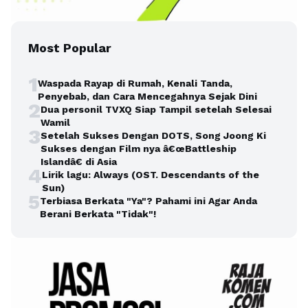
Most Popular
1
Waspada Rayap di Rumah, Kenali Tanda,
Penyebab, dan Cara Mencegahnya Sejak Dini
2
Dua personil TVXQ Siap Tampil setelah Selesai
Wamil
3
Setelah Sukses Dengan DOTS, Song Joong Ki
Sukses dengan Film nya â€œBattleship
Islandâ€ di Asia
4
Lirik lagu: Always (OST. Descendants of the
Sun)
5
Terbiasa Berkata "Ya"? Pahami ini Agar Anda
Berani Berkata "Tidak"!