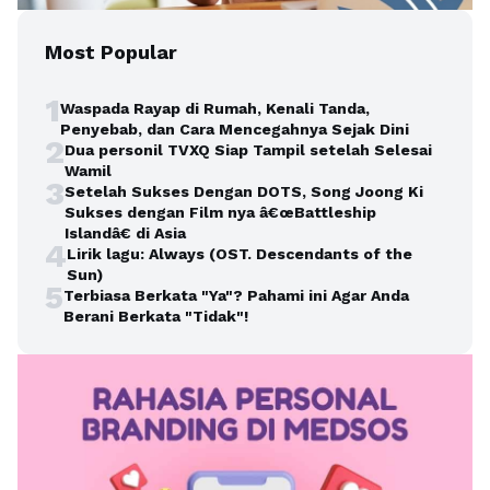
Most Popular
1
Waspada Rayap di Rumah, Kenali Tanda,
Penyebab, dan Cara Mencegahnya Sejak Dini
2
Dua personil TVXQ Siap Tampil setelah Selesai
Wamil
3
Setelah Sukses Dengan DOTS, Song Joong Ki
Sukses dengan Film nya â€œBattleship
Islandâ€ di Asia
4
Lirik lagu: Always (OST. Descendants of the
Sun)
5
Terbiasa Berkata "Ya"? Pahami ini Agar Anda
Berani Berkata "Tidak"!