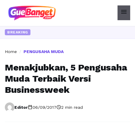
menu
Ingi
BREAKING
Home
/
PENGUSAHA MUDA
Menakjubkan, 5 Pengusaha
Muda Terbaik Versi
Businessweek
calendar_today
schedule
Editor
06/09/2017
2 min read