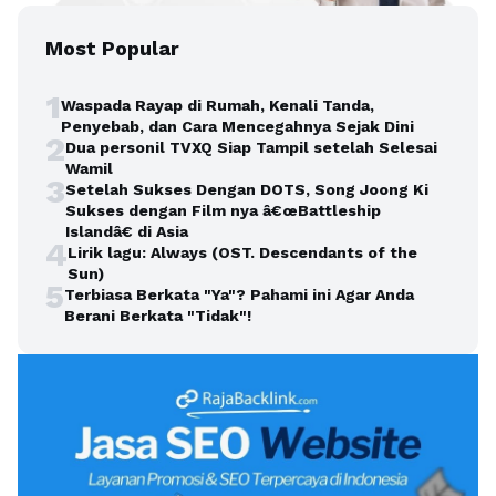
Most Popular
1
Waspada Rayap di Rumah, Kenali Tanda,
Penyebab, dan Cara Mencegahnya Sejak Dini
2
Dua personil TVXQ Siap Tampil setelah Selesai
Wamil
3
Setelah Sukses Dengan DOTS, Song Joong Ki
Sukses dengan Film nya â€œBattleship
Islandâ€ di Asia
4
Lirik lagu: Always (OST. Descendants of the
Sun)
5
Terbiasa Berkata "Ya"? Pahami ini Agar Anda
Berani Berkata "Tidak"!