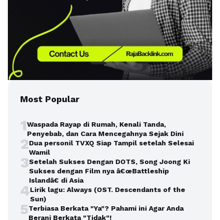
Most Popular
1
Waspada Rayap di Rumah, Kenali Tanda,
Penyebab, dan Cara Mencegahnya Sejak Dini
2
Dua personil TVXQ Siap Tampil setelah Selesai
Wamil
3
Setelah Sukses Dengan DOTS, Song Joong Ki
Sukses dengan Film nya â€œBattleship
Islandâ€ di Asia
4
Lirik lagu: Always (OST. Descendants of the
Sun)
5
Terbiasa Berkata "Ya"? Pahami ini Agar Anda
Berani Berkata "Tidak"!