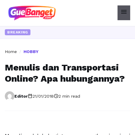
menu
BREAKING
Home
/
HOBBY
Menulis dan Transportasi
Online? Apa hubungannya?
calendar_today
schedule
Editor
21/01/2018
2 min read