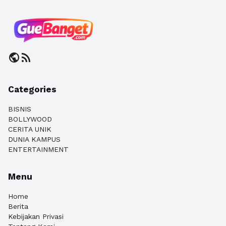
public
rss_feed
Categories
BISNIS
BOLLYWOOD
CERITA UNIK
DUNIA KAMPUS
ENTERTAINMENT
Menu
Home
Berita
Kebijakan Privasi