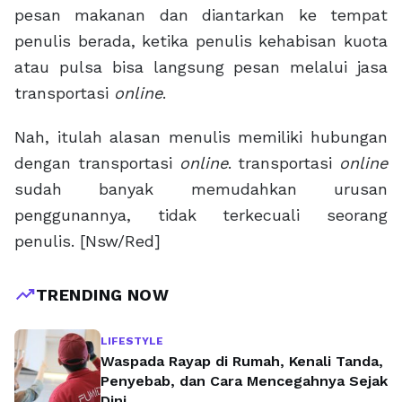
pesan makanan dan diantarkan ke tempat
penulis berada, ketika penulis kehabisan kuota
atau pulsa bisa langsung pesan melalui jasa
transportasi
online
.
Nah, itulah alasan menulis memiliki hubungan
dengan transportasi
online
. transportasi
online
sudah banyak memudahkan urusan
penggunannya, tidak terkecuali seorang
penulis. [Nsw/Red]
trending_up
TRENDING NOW
LIFESTYLE
Waspada Rayap di Rumah, Kenali Tanda,
Penyebab, dan Cara Mencegahnya Sejak
Dini