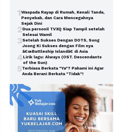
1
Waspada Rayap di Rumah, Kenali Tanda,
Penyebab, dan Cara Mencegahnya
Sejak Dini
2
Dua personil TVXQ Siap Tampil setelah
Selesai Wamil
3
Setelah Sukses Dengan DOTS, Song
Joong Ki Sukses dengan Film nya
â€œBattleship Islandâ€ di Asia
4
Lirik lagu: Always (OST. Descendants
of the Sun)
5
Terbiasa Berkata "Ya"? Pahami ini Agar
Anda Berani Berkata "Tidak"!