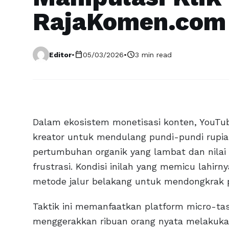
RajaKomen.com
calendar_today
schedule
Editor
•
05/03/2026
•
3 min read
Dalam ekosistem monetisasi konten, YouTu
kreator untuk mendulang pundi-pundi rupiah.
pertumbuhan organik yang lambat dan nilai
frustrasi. Kondisi inilah yang memicu lahi
metode jalur belakang untuk mendongkrak 
Taktik ini memanfaatkan platform micro-ta
menggerakkan ribuan orang nyata melakukan