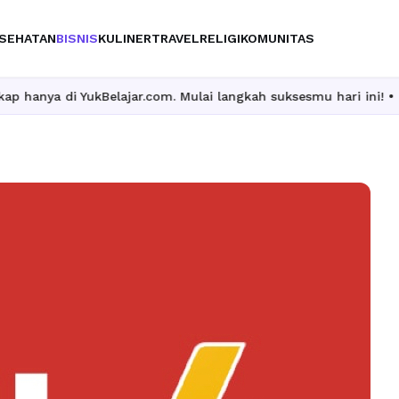
SEHATAN
BISNIS
KULINER
TRAVEL
RELIGI
KOMUNITAS
kBelajar.com. Mulai langkah suksesmu hari ini! • Mau lulus? Lati