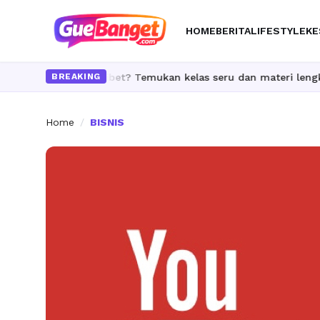
HOME
BERITA
LIFESTYLE
KE
 tanpa ribet? Temukan kelas seru dan materi lengkap hanya di Yu
BREAKING
Home
/
BISNIS