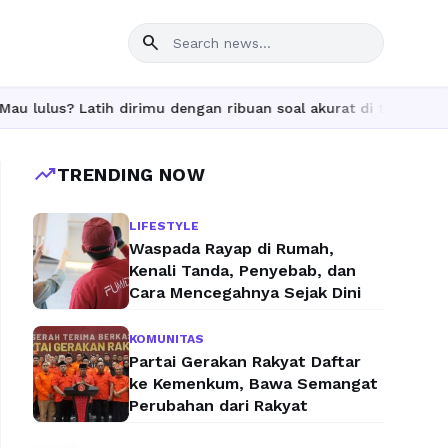
search
h dirimu dengan ribuan soal akurat di tryout.id.
trending_up
TRENDING NOW
LIFESTYLE
Waspada Rayap di Rumah,
Kenali Tanda, Penyebab, dan
Cara Mencegahnya Sejak Dini
KOMUNITAS
Partai Gerakan Rakyat Daftar
ke Kemenkum, Bawa Semangat
Perubahan dari Rakyat