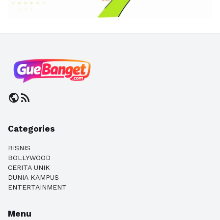
public
rss_feed
Categories
BISNIS
BOLLYWOOD
CERITA UNIK
DUNIA KAMPUS
ENTERTAINMENT
Menu