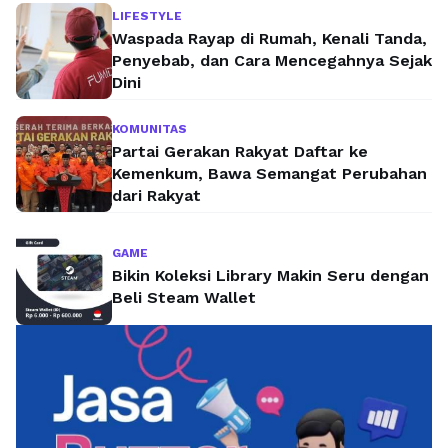
LIFESTYLE
Waspada Rayap di Rumah, Kenali Tanda,
Penyebab, dan Cara Mencegahnya Sejak
Dini
KOMUNITAS
Partai Gerakan Rakyat Daftar ke
Kemenkum, Bawa Semangat Perubahan
dari Rakyat
GAME
Bikin Koleksi Library Makin Seru dengan
Beli Steam Wallet