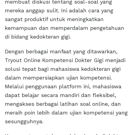
membuat diskusi tentang soal-soal yang
mereka anggap sulit. Ini adalah cara yang
sangat produktif untuk meningkatkan
kemampuan dan memperdalam pengetahuan
di bidang kedokteran gigi.
Dengan berbagai manfaat yang ditawarkan,
Tryout Online Kompetensi Dokter Gigi menjadi
solusi tepat bagi mahasiswa kedokteran gigi
dalam mempersiapkan ujian kompetensi.
Melalui penggunaan platform ini, mahasiswa
dapat belajar secara mandiri dan fleksibel,
mengakses berbagai latihan soal online, dan
meraih poin lebih dalam ujian kompetensi yang
sesungguhnya.