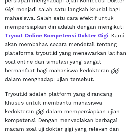
persiapan menghadapi Ujian Kompetisi Dokter
Gigi menjadi salah satu langkah krusial bagi
mahasiswa. Salah satu cara efektif untuk
mempersiapkan diri adalah dengan mengikuti
Tryout Online Kompetensi Dokter Gigi
. Kami
akan membahas secara mendetail tentang
plataforma tryout.id yang menawarkan latihan
soal online dan simulasi yang sangat
bermanfaat bagi mahasiswa kedokteran gigi
dalam menghadapi ujian tersebut.
Tryout.id adalah platform yang dirancang
khusus untuk membantu mahasiswa
kedokteran gigi dalam mempersiapkan ujian
kompetensi. Dengan menyediakan berbagai
macam soal uji dokter gigi yang relevan dan