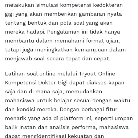
melakukan simulasi kompetensi kedokteran
gigi yang akan memberikan gambaran nyata
tentang bentuk dan pola soal yang akan
mereka hadapi. Pengalaman ini tidak hanya
membantu dalam memahami format ujian,
tetapi juga meningkatkan kemampuan dalam
menjawab soal secara tepat dan cepat.
Latihan soal online melalui Tryout Online
Kompetensi Dokter Gigi dapat diakses kapan
saja dan di mana saja, memudahkan
mahasiswa untuk belajar sesuai dengan waktu
dan kondisi mereka. Dengan berbagai fitur
menarik yang ada di platform ini, seperti umpan
balik instan dan analisis performa, mahasiswa
dapat mengidentifikasi kekuatan dan