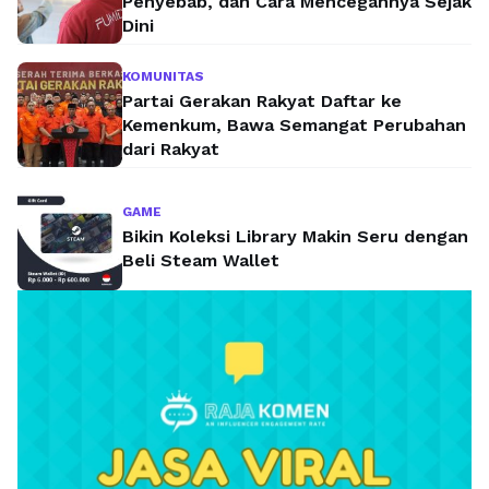
Penyebab, dan Cara Mencegahnya Sejak
Dini
KOMUNITAS
Partai Gerakan Rakyat Daftar ke
Kemenkum, Bawa Semangat Perubahan
dari Rakyat
GAME
Bikin Koleksi Library Makin Seru dengan
Beli Steam Wallet