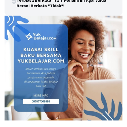
5
Terbiasa Berkata "Ya"? Pahami ini Agar Anda
Berani Berkata "Tidak"!