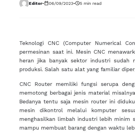
calendar_today
schedule
Editor
•
06/09/2023
•
5 min read
Teknologi CNC (Computer Numerical Co
permesinan saat ini. Mesin CNC menawarka
heran jika banyak sektor industri suda
produksi. Salah satu alat yang familiar dip
CNC Router memiliki fungsi serupa deng
memotong berbagai jenis material misalnya
Bedanya tentu saja mesin router ini diduk
mesin dikontrol melalui komputer sesua
menghasilkan limbah industri lebih minim 
mampu membuat barang dengan waktu lebih