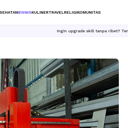
SEHATAN
BISNIS
KULINER
TRAVEL
RELIGI
KOMUNITAS
Ingin upgrade skill tanpa ribet? Temukan kelas seru da