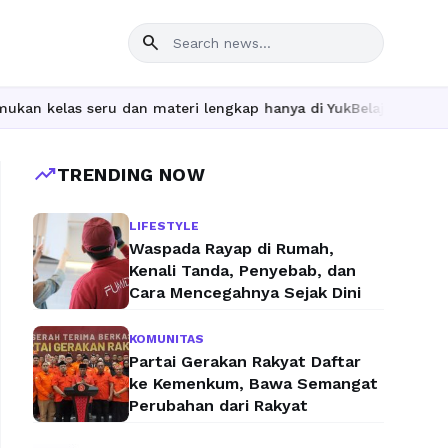
search
n materi lengkap hanya di YukBelajar.com. Mulai langkah suksesm
trending_up
TRENDING NOW
LIFESTYLE
Waspada Rayap di Rumah,
Kenali Tanda, Penyebab, dan
Cara Mencegahnya Sejak Dini
KOMUNITAS
Partai Gerakan Rakyat Daftar
ke Kemenkum, Bawa Semangat
Perubahan dari Rakyat