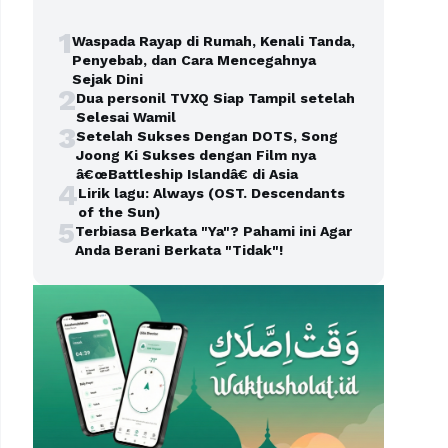
1
Waspada Rayap di Rumah, Kenali Tanda,
Penyebab, dan Cara Mencegahnya
Sejak Dini
2
Dua personil TVXQ Siap Tampil setelah
Selesai Wamil
3
Setelah Sukses Dengan DOTS, Song
Joong Ki Sukses dengan Film nya
â€œBattleship Islandâ€ di Asia
4
Lirik lagu: Always (OST. Descendants
of the Sun)
5
Terbiasa Berkata "Ya"? Pahami ini Agar
Anda Berani Berkata "Tidak"!