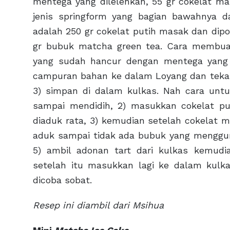
mentega yang dilelehkan, 55 gr cokelat ma
jenis springform yang bagian bawahnya d
adalah 250 gr cokelat putih masak dan dipot
gr bubuk matcha green tea. Cara membua
yang sudah hancur dengan mentega yang s
campuran bahan ke dalam Loyang dan tekan
3) simpan di dalam kulkas. Nah cara untu
sampai mendidih, 2) masukkan cokelat put
diaduk rata, 3) kemudian setelah cokelat
aduk sampai tidak ada bubuk yang menggum
5) ambil adonan tart dari kulkas kemudi
setelah itu masukkan lagi ke dalam kul
dicoba sobat.
Resep ini diambil dari Msihua