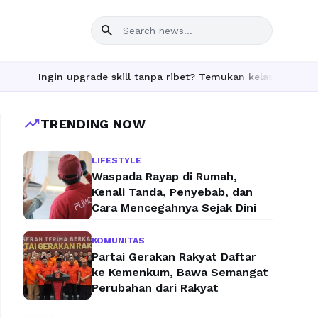
search
pgrade skill tanpa ribet? Temukan kelas seru dan materi lengkap
trending_up
TRENDING NOW
LIFESTYLE
Waspada Rayap di Rumah,
Kenali Tanda, Penyebab, dan
Cara Mencegahnya Sejak Dini
KOMUNITAS
Partai Gerakan Rakyat Daftar
ke Kemenkum, Bawa Semangat
Perubahan dari Rakyat