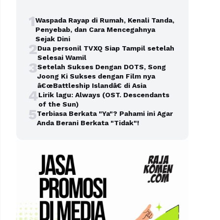
1
Waspada Rayap di Rumah, Kenali Tanda,
Penyebab, dan Cara Mencegahnya
Sejak Dini
2
Dua personil TVXQ Siap Tampil setelah
Selesai Wamil
3
Setelah Sukses Dengan DOTS, Song
Joong Ki Sukses dengan Film nya
â€œBattleship Islandâ€ di Asia
4
Lirik lagu: Always (OST. Descendants
of the Sun)
5
Terbiasa Berkata "Ya"? Pahami ini Agar
Anda Berani Berkata "Tidak"!