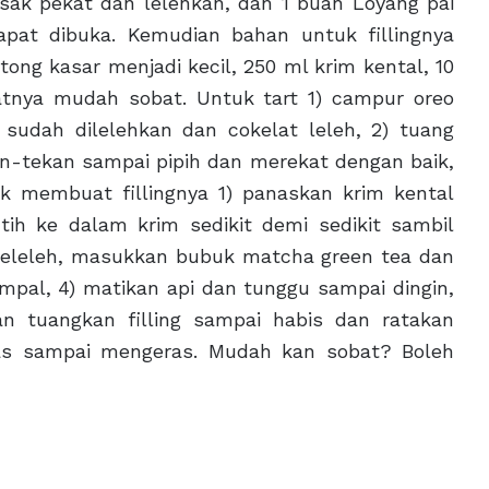
sak pekat dan lelehkan, dan 1 buah Loyang pai
apat dibuka. Kemudian bahan untuk fillingnya
ong kasar menjadi kecil, 250 ml krim kental, 10
tnya mudah sobat. Untuk tart 1) campur oreo
udah dilelehkan dan cokelat leleh, 2) tuang
-tekan sampai pipih dan merekat dengan baik,
k membuat fillingnya 1) panaskan krim kental
ih ke dalam krim sedikit demi sedikit sambil
 meleleh, masukkan bubuk matcha green tea dan
pal, 4) matikan api dan tunggu sampai dingin,
an tuangkan filling sampai habis dan ratakan
kas sampai mengeras. Mudah kan sobat? Boleh