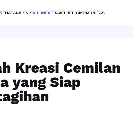
SEHATAN
BISNIS
KULINER
TRAVEL
RELIGI
KOMUNITAS
Ingin u
ah Kreasi Cemilan
a yang Siap
agihan