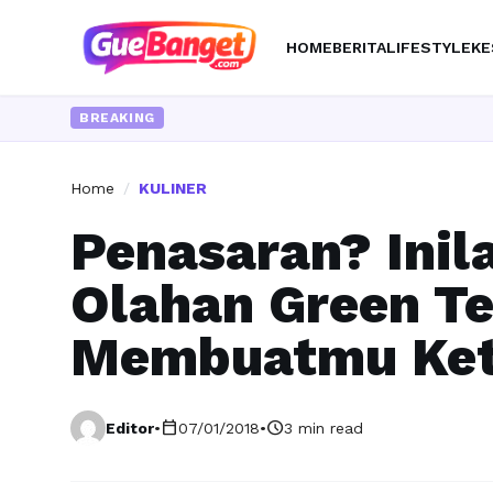
HOME
BERITA
LIFESTYLE
KE
BREAKING
Home
/
KULINER
Penasaran? Inil
Olahan Green Te
Membuatmu Ket
calendar_today
schedule
Editor
•
07/01/2018
•
3 min read