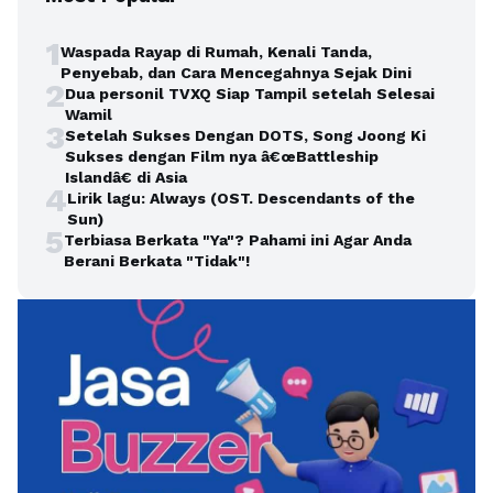
1
Waspada Rayap di Rumah, Kenali Tanda,
Penyebab, dan Cara Mencegahnya Sejak Dini
2
Dua personil TVXQ Siap Tampil setelah Selesai
Wamil
3
Setelah Sukses Dengan DOTS, Song Joong Ki
Sukses dengan Film nya â€œBattleship
Islandâ€ di Asia
4
Lirik lagu: Always (OST. Descendants of the
Sun)
5
Terbiasa Berkata "Ya"? Pahami ini Agar Anda
Berani Berkata "Tidak"!