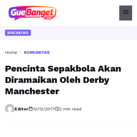
menu
BREAKING
Home
/
KOMUNITAS
Pencinta Sepakbola Akan
Diramaikan Oleh Derby
Manchester
calendar_today
schedule
Editor
10/12/2017
2 min read