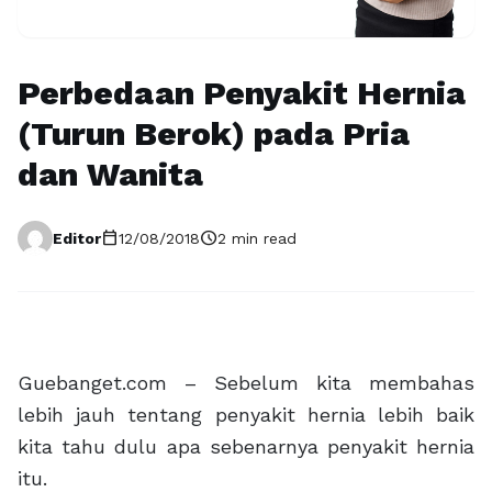
Perbedaan Penyakit Hernia
(Turun Berok) pada Pria
dan Wanita
calendar_today
schedule
Editor
12/08/2018
2 min read
Guebanget.com – Sebelum kita membahas
lebih jauh tentang penyakit hernia lebih baik
kita tahu dulu apa sebenarnya penyakit hernia
itu.