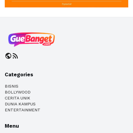
public
rss_feed
Categories
BISNIS
BOLLYWOOD
CERITA UNIK
DUNIA KAMPUS
ENTERTAINMENT
Menu