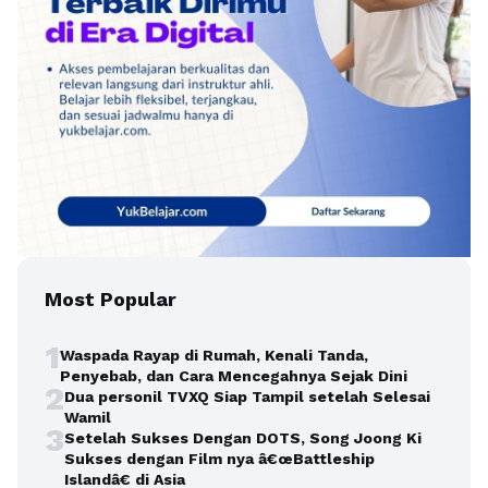
Most Popular
1
Waspada Rayap di Rumah, Kenali Tanda,
Penyebab, dan Cara Mencegahnya Sejak Dini
2
Dua personil TVXQ Siap Tampil setelah Selesai
Wamil
3
Setelah Sukses Dengan DOTS, Song Joong Ki
Sukses dengan Film nya â€œBattleship
Islandâ€ di Asia