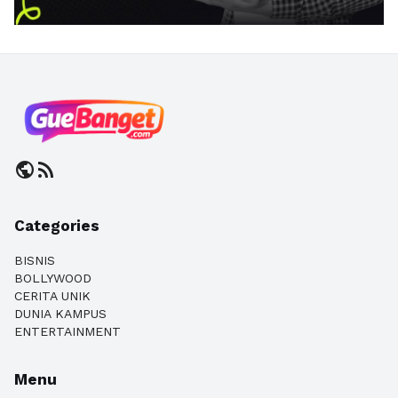
public
rss_feed
Categories
BISNIS
BOLLYWOOD
CERITA UNIK
DUNIA KAMPUS
ENTERTAINMENT
Menu