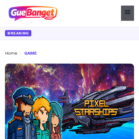
menu
BREAKING
Home
/
GAME