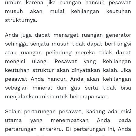
umum karena jika ruangan hancur, pesawat
musuh akan mulai kehilangan keutuhan
strukturnya.
Anda juga dapat menarget ruangan generator
sehingga senjata musuh tidak dapat berf ungsi
atau ruangan pelindung mereka tidak dapat
mengisi ulang. Pesawat yang kehilangan
keutuhan struktur akan dinyatakan kalah. Jika
pesawat Anda hancur, Anda akan kehilangan
sebagian mineral dan gas serta tidak bisa
menjalankan misi untuk beberapa saat.
Selain pertarungan pesawat, kadang ada misi
utama yang menempatkan Anda pada
pertarungan antarkru. Di pertarungan ini, Anda