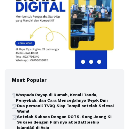
Most Popular
1
Waspada Rayap di Rumah, Kenali Tanda,
Penyebab, dan Cara Mencegahnya Sejak Dini
2
Dua personil TVXQ Siap Tampil setelah Selesai
Wamil
3
Setelah Sukses Dengan DOTS, Song Joong Ki
Sukses dengan Film nya â€œBattleship
Islandâ€ di Asia