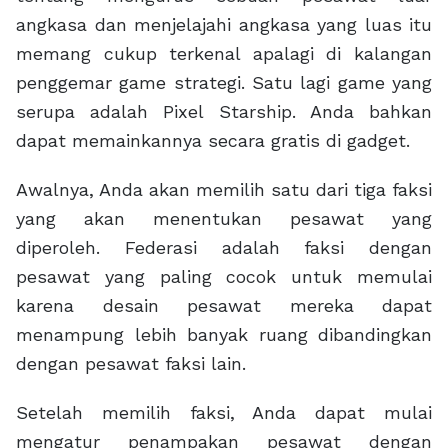
angkasa dan menjelajahi angkasa yang luas itu
memang cukup terkenal apalagi di kalangan
penggemar game strategi. Satu lagi game yang
serupa adalah Pixel Starship. Anda bahkan
dapat memainkannya secara gratis di gadget.
Awalnya, Anda akan memilih satu dari tiga faksi
yang akan menentukan pesawat yang
diperoleh. Federasi adalah faksi dengan
pesawat yang paling cocok untuk memulai
karena desain pesawat mereka dapat
menampung lebih banyak ruang dibandingkan
dengan pesawat faksi lain.
Setelah memilih faksi, Anda dapat mulai
mengatur penampakan pesawat dengan