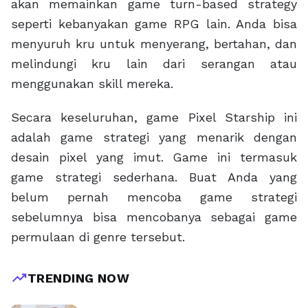
akan memainkan game turn-based strategy
seperti kebanyakan game RPG lain. Anda bisa
menyuruh kru untuk menyerang, bertahan, dan
melindungi kru lain dari serangan atau
menggunakan skill mereka.
Secara keseluruhan, game Pixel Starship ini
adalah game strategi yang menarik dengan
desain pixel yang imut. Game ini termasuk
game strategi sederhana. Buat Anda yang
belum pernah mencoba game strategi
sebelumnya bisa mencobanya sebagai game
permulaan di genre tersebut.
trending_up
TRENDING NOW