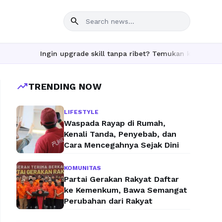
search
Ingin upgrade skill tanpa ribet? Temukan kelas seru dan mater
trending_up
TRENDING NOW
LIFESTYLE
Waspada Rayap di Rumah,
Kenali Tanda, Penyebab, dan
Cara Mencegahnya Sejak Dini
KOMUNITAS
Partai Gerakan Rakyat Daftar
ke Kemenkum, Bawa Semangat
Perubahan dari Rakyat