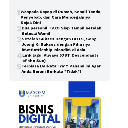
1
Waspada Rayap di Rumah, Kenali Tanda,
Penyebab, dan Cara Mencegahnya
Sejak Dini
2
Dua personil TVXQ Siap Tampil setelah
Selesai Wamil
3
Setelah Sukses Dengan DOTS, Song
Joong Ki Sukses dengan Film nya
â€œBattleship Islandâ€ di Asia
4
Lirik lagu: Always (OST. Descendants
of the Sun)
5
Terbiasa Berkata "Ya"? Pahami ini Agar
Anda Berani Berkata "Tidak"!