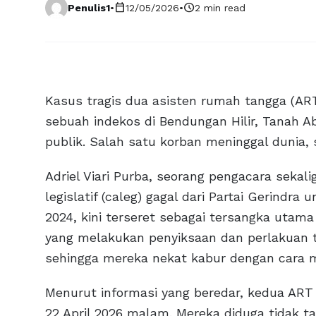
calendar_today
schedule
Penulis1
•
12/05/2026
•
2 min read
Kasus tragis dua asisten rumah tangga (AR
sebuah indekos di Bendungan Hilir, Tanah 
publik. Salah satu korban meninggal dunia,
Adriel Viari Purba, seorang pengacara sekal
legislatif (caleg) gagal dari Partai Gerind
2024, kini terseret sebagai tersangka utama 
yang melakukan penyiksaan dan perlakuan 
sehingga mereka nekat kabur dengan cara me
Menurut informasi yang beredar, kedua ART 
22 April 2026 malam. Mereka diduga tidak t