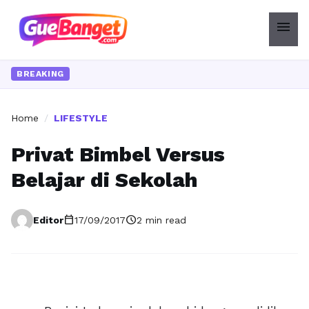
menu
BREAKING
Home
/
LIFESTYLE
Privat Bimbel Versus
Belajar di Sekolah
calendar_today
schedule
Editor
17/09/2017
2 min read