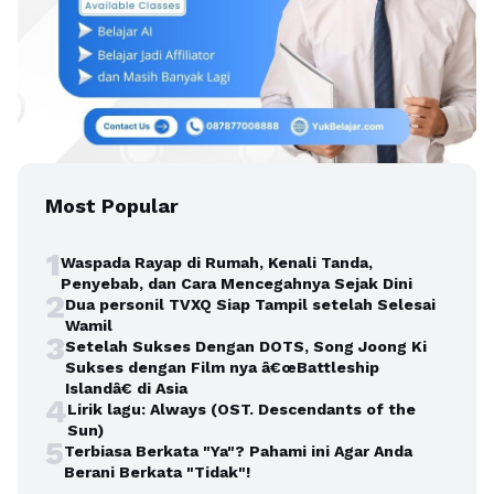
Most Popular
1
Waspada Rayap di Rumah, Kenali Tanda,
Penyebab, dan Cara Mencegahnya Sejak Dini
2
Dua personil TVXQ Siap Tampil setelah Selesai
Wamil
3
Setelah Sukses Dengan DOTS, Song Joong Ki
Sukses dengan Film nya â€œBattleship
Islandâ€ di Asia
4
Lirik lagu: Always (OST. Descendants of the
Sun)
5
Terbiasa Berkata "Ya"? Pahami ini Agar Anda
Berani Berkata "Tidak"!