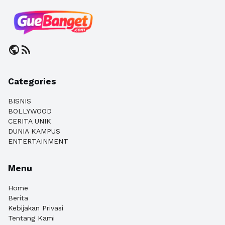
public
rss_feed
Categories
BISNIS
BOLLYWOOD
CERITA UNIK
DUNIA KAMPUS
ENTERTAINMENT
Menu
Home
Berita
Kebijakan Privasi
Tentang Kami