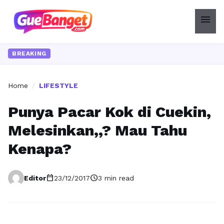
menu
BREAKING
Home
/
LIFESTYLE
Punya Pacar Kok di Cuekin,
Melesinkan,,? Mau Tahu
Kenapa?
calendar_today
schedule
Editor
23/12/2017
3 min read