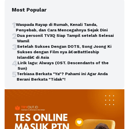
Most Popular
1
Waspada Rayap di Rumah, Kenali Tanda,
Penyebab, dan Cara Mencegahnya Sejak Dini
2
Dua personil TVXQ Siap Tampil setelah Selesai
Wamil
3
Setelah Sukses Dengan DOTS, Song Joong Ki
Sukses dengan Film nya â€œBattleship
Islandâ€ di Asia
4
Lirik lagu: Always (OST. Descendants of the
Sun)
5
Terbiasa Berkata "Ya"? Pahami ini Agar Anda
Berani Berkata "Tidak"!