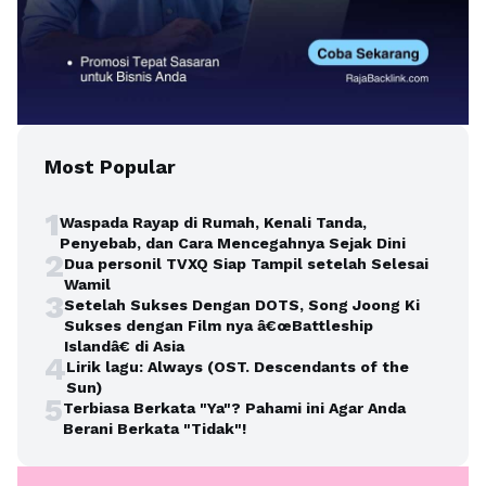
Most Popular
1
Waspada Rayap di Rumah, Kenali Tanda,
Penyebab, dan Cara Mencegahnya Sejak Dini
2
Dua personil TVXQ Siap Tampil setelah Selesai
Wamil
3
Setelah Sukses Dengan DOTS, Song Joong Ki
Sukses dengan Film nya â€œBattleship
Islandâ€ di Asia
4
Lirik lagu: Always (OST. Descendants of the
Sun)
5
Terbiasa Berkata "Ya"? Pahami ini Agar Anda
Berani Berkata "Tidak"!