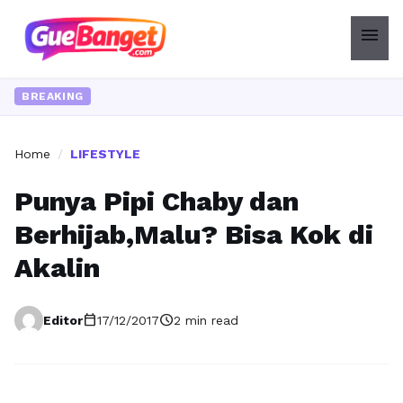
menu
BREAKING
Home
/
LIFESTYLE
Punya Pipi Chaby dan
Berhijab,Malu? Bisa Kok di
Akalin
calendar_today
schedule
Editor
17/12/2017
2 min read