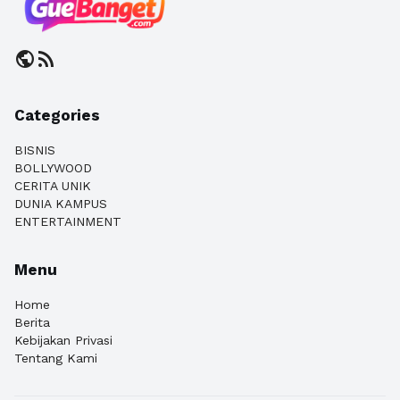
public
rss_feed
Categories
BISNIS
BOLLYWOOD
CERITA UNIK
DUNIA KAMPUS
ENTERTAINMENT
Menu
Home
Berita
Kebijakan Privasi
Tentang Kami