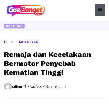
menu
BREAKING
Home
/
LIFESTYLE
Remaja dan Kecelakaan
Bermotor Penyebab
Kematian Tinggi
calendar_today
schedule
Editor
15/09/2017
2 min read