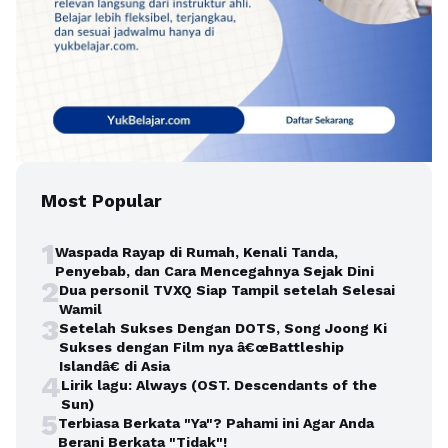
Most Popular
1
Waspada Rayap di Rumah, Kenali Tanda,
Penyebab, dan Cara Mencegahnya Sejak Dini
2
Dua personil TVXQ Siap Tampil setelah Selesai
Wamil
3
Setelah Sukses Dengan DOTS, Song Joong Ki
Sukses dengan Film nya â€œBattleship
Islandâ€ di Asia
4
Lirik lagu: Always (OST. Descendants of the
Sun)
5
Terbiasa Berkata "Ya"? Pahami ini Agar Anda
Berani Berkata "Tidak"!