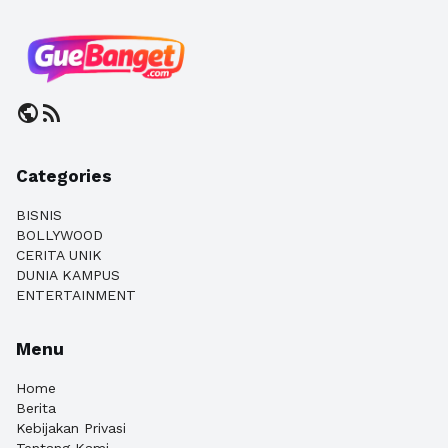
public
rss_feed
Categories
BISNIS
BOLLYWOOD
CERITA UNIK
DUNIA KAMPUS
ENTERTAINMENT
Menu
Home
Berita
Kebijakan Privasi