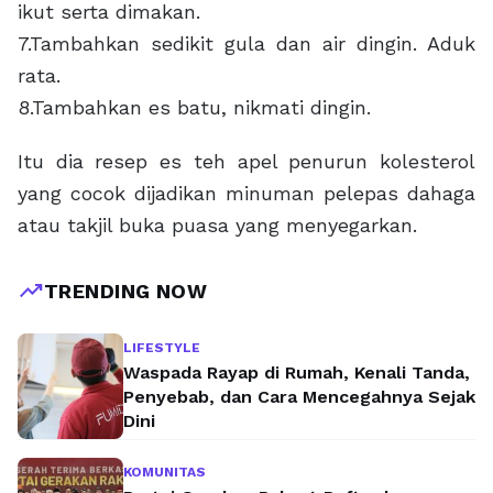
ikut serta dimakan.
7.Tambahkan sedikit gula dan air dingin. Aduk
rata.
8.Tambahkan es batu, nikmati dingin.
Itu dia resep es teh apel penurun kolesterol
yang cocok dijadikan minuman pelepas dahaga
atau takjil buka puasa yang menyegarkan.
trending_up
TRENDING NOW
LIFESTYLE
Waspada Rayap di Rumah, Kenali Tanda,
Penyebab, dan Cara Mencegahnya Sejak
Dini
KOMUNITAS