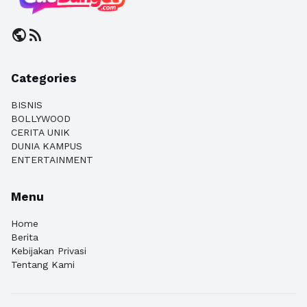
public
rss_feed
Categories
BISNIS
BOLLYWOOD
CERITA UNIK
DUNIA KAMPUS
ENTERTAINMENT
Menu
Home
Berita
Kebijakan Privasi
Tentang Kami