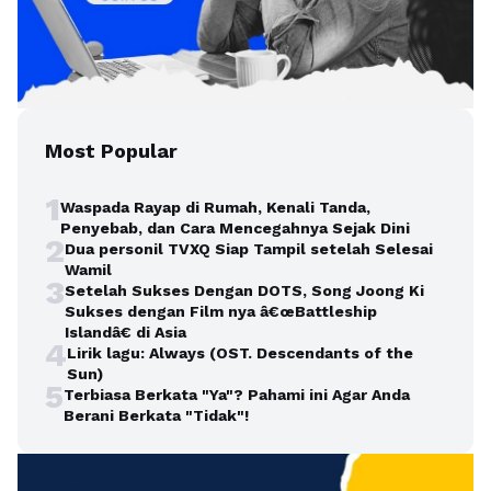
Most Popular
1
Waspada Rayap di Rumah, Kenali Tanda,
Penyebab, dan Cara Mencegahnya Sejak Dini
2
Dua personil TVXQ Siap Tampil setelah Selesai
Wamil
3
Setelah Sukses Dengan DOTS, Song Joong Ki
Sukses dengan Film nya â€œBattleship
Islandâ€ di Asia
4
Lirik lagu: Always (OST. Descendants of the
Sun)
5
Terbiasa Berkata "Ya"? Pahami ini Agar Anda
Berani Berkata "Tidak"!