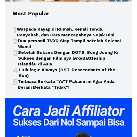
Most Popular
1
Waspada Rayap di Rumah, Kenali Tanda,
Penyebab, dan Cara Mencegahnya Sejak Dini
2
Dua personil TVXQ Siap Tampil setelah Selesai
Wamil
3
Setelah Sukses Dengan DOTS, Song Joong Ki
Sukses dengan Film nya â€œBattleship
Islandâ€ di Asia
4
Lirik lagu: Always (OST. Descendants of the
Sun)
5
Terbiasa Berkata "Ya"? Pahami ini Agar Anda
Berani Berkata "Tidak"!