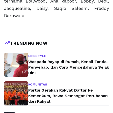
ternama Bollwood, Anil kapoor, Bobby, Deol,
Jacquealine, Daisy, Saqib Saleem, Freddy
Daruwala..
trending_up
TRENDING NOW
LIFESTYLE
Waspada Rayap di Rumah, Kenali Tanda,
Penyebab, dan Cara Mencegahnya Sejak
Dini
KOMUNITAS
Partai Gerakan Rakyat Daftar ke
Kemenkum, Bawa Semangat Perubahan
dari Rakyat