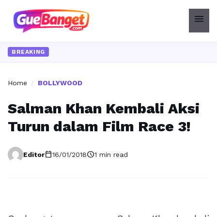
menu
BREAKING
Home
/
BOLLYWOOD
Salman Khan Kembali Aksi
Turun dalam Film Race 3!
calendar_today
schedule
Editor
16/01/2018
1 min read