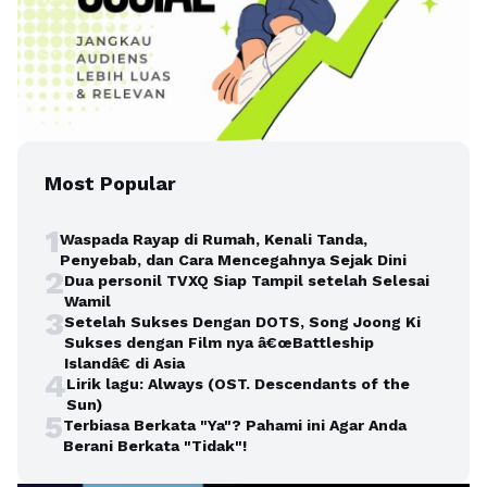
Most Popular
1
Waspada Rayap di Rumah, Kenali Tanda,
Penyebab, dan Cara Mencegahnya Sejak Dini
2
Dua personil TVXQ Siap Tampil setelah Selesai
Wamil
3
Setelah Sukses Dengan DOTS, Song Joong Ki
Sukses dengan Film nya â€œBattleship
Islandâ€ di Asia
4
Lirik lagu: Always (OST. Descendants of the
Sun)
5
Terbiasa Berkata "Ya"? Pahami ini Agar Anda
Berani Berkata "Tidak"!