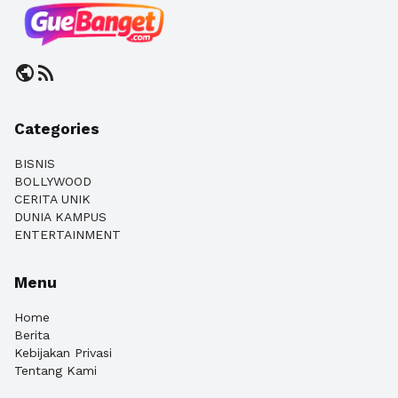
public
rss_feed
Categories
BISNIS
BOLLYWOOD
CERITA UNIK
DUNIA KAMPUS
ENTERTAINMENT
Menu
Home
Berita
Kebijakan Privasi
Tentang Kami