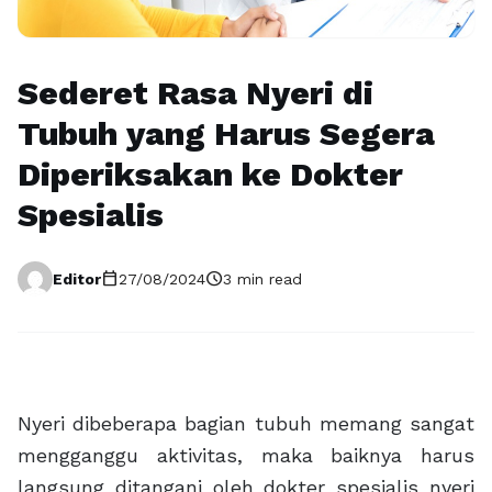
Sederet Rasa Nyeri di
Tubuh yang Harus Segera
Diperiksakan ke Dokter
Spesialis
calendar_today
schedule
Editor
27/08/2024
3 min read
Nyeri dibeberapa bagian tubuh memang sangat
mengganggu aktivitas, maka baiknya harus
langsung ditangani oleh dokter spesialis nyeri