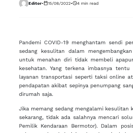
calendar_today
schedule
Editor
•
15/08/2022
•
4 min read
Pandemi COVID-19 menghantam sendi pere
sedang kesulitan dalam mengembangkan 
untuk menahan diri tidak membeli apapu
kesehatan. Yang terkena imbasnya tent
layanan transportasi seperti taksi online a
pendapatan akibat sepinya penumpang sang
dirumah saja.
Jika memang sedang mengalami kesulitan ke
sekarang, tidak ada salahnya mencari so
Pemilik Kendaraan Bermotor). Dalam posi