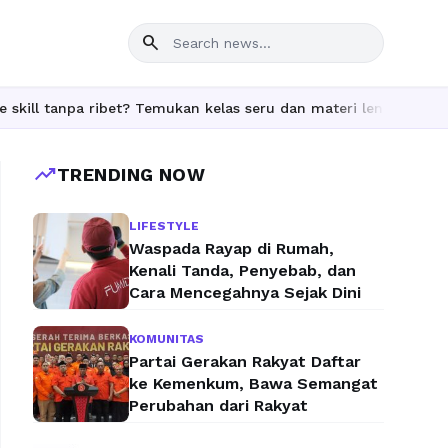
search
ibet? Temukan kelas seru dan materi lengkap hanya di YukBelajar
trending_up
TRENDING NOW
LIFESTYLE
Waspada Rayap di Rumah,
Kenali Tanda, Penyebab, dan
Cara Mencegahnya Sejak Dini
KOMUNITAS
Partai Gerakan Rakyat Daftar
ke Kemenkum, Bawa Semangat
Perubahan dari Rakyat