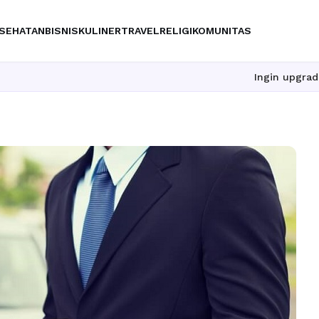
SEHATAN
BISNIS
KULINER
TRAVEL
RELIGI
KOMUNITAS
Ingin upgrade skill tanpa r