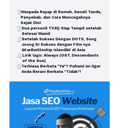
1
Waspada Rayap di Rumah, Kenali Tanda,
Penyebab, dan Cara Mencegahnya
Sejak Dini
2
Dua personil TVXQ Siap Tampil setelah
Selesai Wamil
3
Setelah Sukses Dengan DOTS, Song
Joong Ki Sukses dengan Film nya
â€œBattleship Islandâ€ di Asia
4
Lirik lagu: Always (OST. Descendants
of the Sun)
5
Terbiasa Berkata "Ya"? Pahami ini Agar
Anda Berani Berkata "Tidak"!