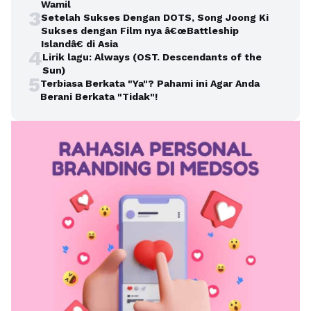
Wamil
3
Setelah Sukses Dengan DOTS, Song Joong Ki
Sukses dengan Film nya â€œBattleship
Islandâ€ di Asia
4
Lirik lagu: Always (OST. Descendants of the
Sun)
5
Terbiasa Berkata "Ya"? Pahami ini Agar Anda
Berani Berkata "Tidak"!