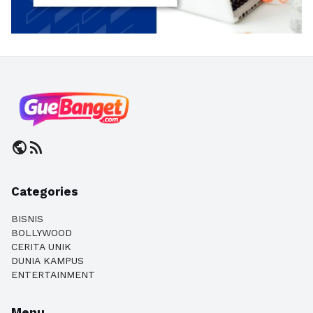
public
rss_feed
Categories
BISNIS
BOLLYWOOD
CERITA UNIK
DUNIA KAMPUS
ENTERTAINMENT
Menu