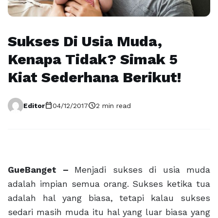
Sukses Di Usia Muda,
Kenapa Tidak? Simak 5
Kiat Sederhana Berikut!
calendar_today
schedule
Editor
04/12/2017
2 min read
GueBanget –
Menjadi sukses di usia muda
adalah impian semua orang. Sukses ketika tua
adalah hal yang biasa, tetapi kalau sukses
sedari masih muda itu hal yang luar biasa yang