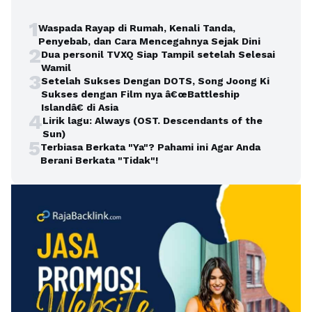
1
Waspada Rayap di Rumah, Kenali Tanda,
Penyebab, dan Cara Mencegahnya Sejak Dini
2
Dua personil TVXQ Siap Tampil setelah Selesai
Wamil
3
Setelah Sukses Dengan DOTS, Song Joong Ki
Sukses dengan Film nya â€œBattleship
Islandâ€ di Asia
4
Lirik lagu: Always (OST. Descendants of the
Sun)
5
Terbiasa Berkata "Ya"? Pahami ini Agar Anda
Berani Berkata "Tidak"!