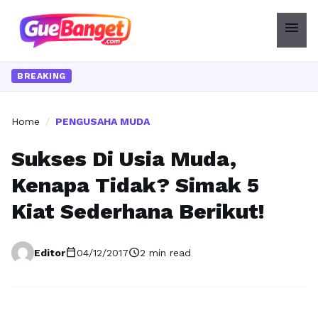
menu
BREAKING
Home
/
PENGUSAHA MUDA
Sukses Di Usia Muda,
Kenapa Tidak? Simak 5
Kiat Sederhana Berikut!
calendar_today
schedule
Editor
04/12/2017
2 min read