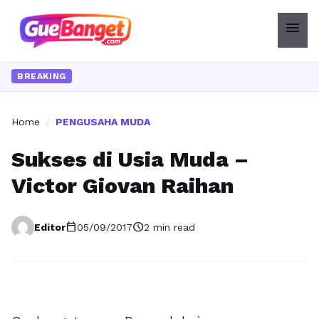
menu
BREAKING
Home
/
PENGUSAHA MUDA
Sukses di Usia Muda –
Victor Giovan Raihan
calendar_today
schedule
Editor
05/09/2017
2 min read