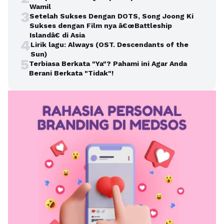
Wamil
3
Setelah Sukses Dengan DOTS, Song Joong Ki
Sukses dengan Film nya â€œBattleship
Islandâ€ di Asia
4
Lirik lagu: Always (OST. Descendants of the
Sun)
5
Terbiasa Berkata "Ya"? Pahami ini Agar Anda
Berani Berkata "Tidak"!