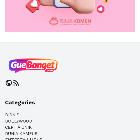
public
rss_feed
Categories
BISNIS
BOLLYWOOD
CERITA UNIK
DUNIA KAMPUS
ENTERTAINMENT