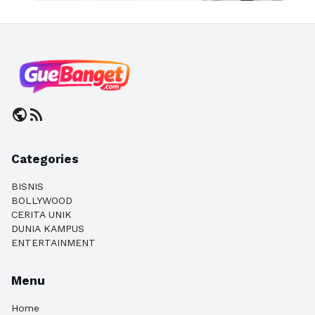
public
rss_feed
Categories
BISNIS
BOLLYWOOD
CERITA UNIK
DUNIA KAMPUS
ENTERTAINMENT
Menu
Home