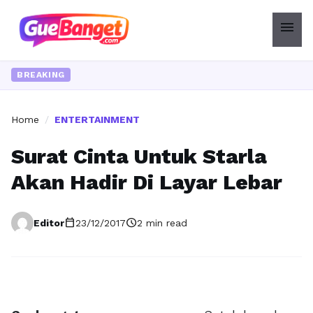
menu
BREAKING
Home
/
ENTERTAINMENT
Surat Cinta Untuk Starla
Akan Hadir Di Layar Lebar
calendar_today
schedule
Editor
23/12/2017
2 min read