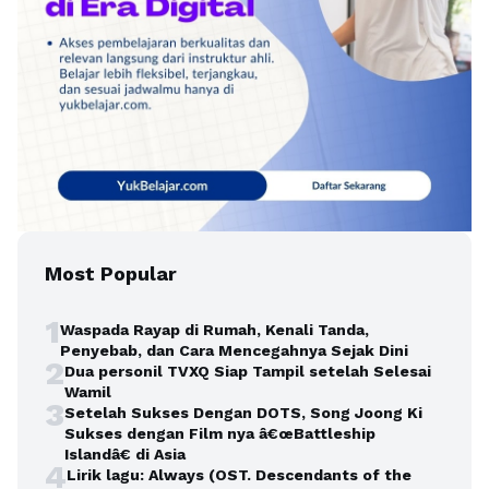
Most Popular
1
Waspada Rayap di Rumah, Kenali Tanda,
Penyebab, dan Cara Mencegahnya Sejak Dini
2
Dua personil TVXQ Siap Tampil setelah Selesai
Wamil
3
Setelah Sukses Dengan DOTS, Song Joong Ki
Sukses dengan Film nya â€œBattleship
Islandâ€ di Asia
4
Lirik lagu: Always (OST. Descendants of the