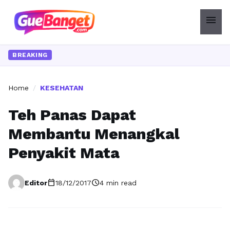
menu
BREAKING
Home
/
KESEHATAN
Teh Panas Dapat
Membantu Menangkal
Penyakit Mata
calendar_today
schedule
Editor
18/12/2017
4 min read