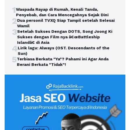
1
Waspada Rayap di Rumah, Kenali Tanda,
Penyebab, dan Cara Mencegahnya Sejak Dini
2
Dua personil TVXQ Siap Tampil setelah Selesai
Wamil
3
Setelah Sukses Dengan DOTS, Song Joong Ki
Sukses dengan Film nya â€œBattleship
Islandâ€ di Asia
4
Lirik lagu: Always (OST. Descendants of the
Sun)
5
Terbiasa Berkata "Ya"? Pahami ini Agar Anda
Berani Berkata "Tidak"!