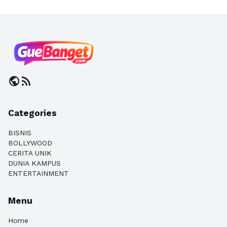
public
rss_feed
Categories
BISNIS
BOLLYWOOD
CERITA UNIK
DUNIA KAMPUS
ENTERTAINMENT
Menu
Home