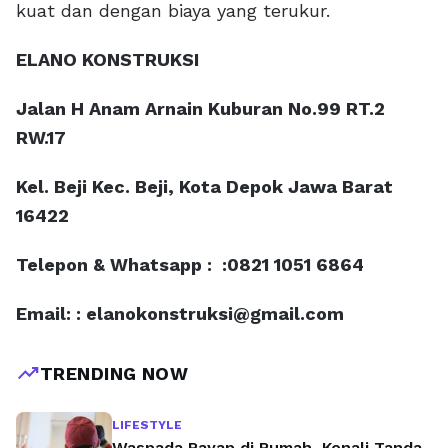
kuat dan dengan biaya yang terukur.
ELANO KONSTRUKSI
Jalan H Anam Arnain Kuburan No.99 RT.2
RW.17
Kel. Beji Kec. Beji, Kota Depok Jawa Barat
16422
Telepon & Whatsapp : :0821 1051 6864
Email: : elanokonstruksi@gmail.com
trending_up
TRENDING NOW
LIFESTYLE
Waspada Rayap di Rumah, Kenali Tanda,