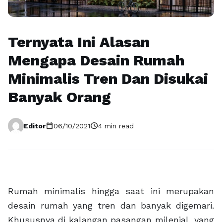
Ternyata Ini Alasan
Mengapa Desain Rumah
Minimalis Tren Dan Disukai
Banyak Orang
calendar_today
schedule
Editor
06/10/2021
4 min read
Rumah minimalis hingga saat ini merupakan
desain rumah yang tren dan banyak digemari.
Khususnya di kalangan pasangan milenial, yang