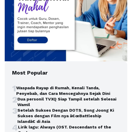
Most Popular
1
Waspada Rayap di Rumah, Kenali Tanda,
Penyebab, dan Cara Mencegahnya Sejak Dini
2
Dua personil TVXQ Siap Tampil setelah Selesai
Wamil
3
Setelah Sukses Dengan DOTS, Song Joong Ki
Sukses dengan Film nya â€œBattleship
Islandâ€ di Asia
4
Lirik lagu: Always (OST. Descendants of the