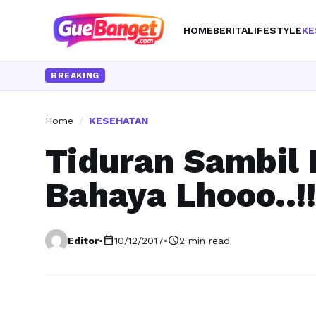
HOME
BERITA
LIFESTYLE
KE
BREAKING
Home
/
KESEHATAN
Tiduran Sambil
Bahaya Lhooo..!!
calendar_today
schedule
Editor
•
10/12/2017
•
2 min read