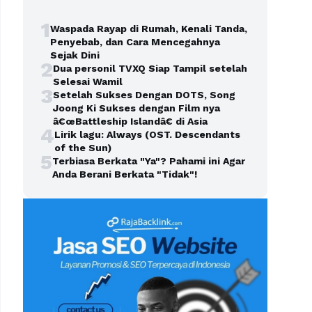
1
Waspada Rayap di Rumah, Kenali Tanda,
Penyebab, dan Cara Mencegahnya
Sejak Dini
2
Dua personil TVXQ Siap Tampil setelah
Selesai Wamil
3
Setelah Sukses Dengan DOTS, Song
Joong Ki Sukses dengan Film nya
â€œBattleship Islandâ€ di Asia
4
Lirik lagu: Always (OST. Descendants
of the Sun)
5
Terbiasa Berkata "Ya"? Pahami ini Agar
Anda Berani Berkata "Tidak"!