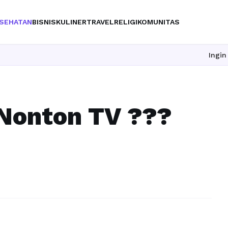
SEHATAN
BISNIS
KULINER
TRAVEL
RELIGI
KOMUNITAS
Ingin upgrad
 Nonton TV ???