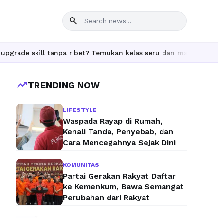
search
e skill tanpa ribet? Temukan kelas seru dan materi lengkap hany
trending_up
TRENDING NOW
LIFESTYLE
Waspada Rayap di Rumah,
Kenali Tanda, Penyebab, dan
Cara Mencegahnya Sejak Dini
KOMUNITAS
Partai Gerakan Rakyat Daftar
ke Kemenkum, Bawa Semangat
Perubahan dari Rakyat