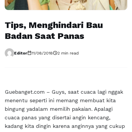
Tips, Menghindari Bau
Badan Saat Panas
calendar_today
schedule
Editor
11/08/2018
2 min read
Guebanget.com – Guys, saat cuaca lagi nggak
menentu seperti ini memang membuat kita
bingung yadalam memilih pakaian. Apalagi
cuaca panas yang disertai angin kencang,
kadang kita dingin karena anginnya yang cukup