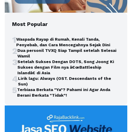
Most Popular
1
Waspada Rayap di Rumah, Kenali Tanda,
Penyebab, dan Cara Mencegahnya Sejak Dini
2
Dua personil TVXQ Siap Tampil setelah Selesai
Wamil
3
Setelah Sukses Dengan DOTS, Song Joong Ki
Sukses dengan Film nya â€œBattleship
Islandâ€ di Asia
4
Lirik lagu: Always (OST. Descendants of the
Sun)
5
Terbiasa Berkata "Ya"? Pahami ini Agar Anda
Berani Berkata "Tidak"!