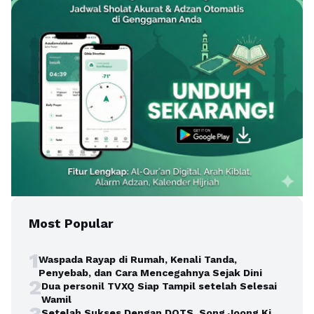
Most Popular
1
Waspada Rayap di Rumah, Kenali Tanda,
Penyebab, dan Cara Mencegahnya Sejak Dini
2
Dua personil TVXQ Siap Tampil setelah Selesai
Wamil
3
Setelah Sukses Dengan DOTS, Song Joong Ki