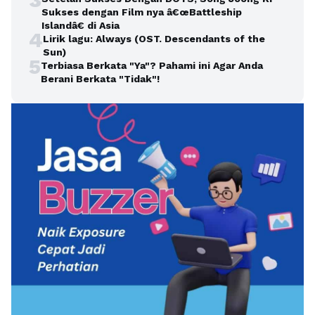
Sukses dengan Film nya â€œBattleship
Islandâ€ di Asia
4
Lirik lagu: Always (OST. Descendants of the
Sun)
5
Terbiasa Berkata "Ya"? Pahami ini Agar Anda
Berani Berkata "Tidak"!