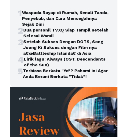
1
Waspada Rayap di Rumah, Kenali Tanda,
Penyebab, dan Cara Mencegahnya
Sejak Dini
2
Dua personil TVXQ Siap Tampil setelah
Selesai Wamil
3
Setelah Sukses Dengan DOTS, Song
Joong Ki Sukses dengan Film nya
â€œBattleship Islandâ€ di Asia
4
Lirik lagu: Always (OST. Descendants
of the Sun)
5
Terbiasa Berkata "Ya"? Pahami ini Agar
Anda Berani Berkata "Tidak"!