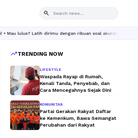
search
 lulus? Latih dirimu dengan ribuan soal akurat di tryout.id.
trending_up
TRENDING NOW
LIFESTYLE
Waspada Rayap di Rumah,
Kenali Tanda, Penyebab, dan
Cara Mencegahnya Sejak Dini
KOMUNITAS
Partai Gerakan Rakyat Daftar
ke Kemenkum, Bawa Semangat
Perubahan dari Rakyat