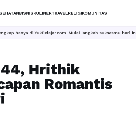
SEHATAN
BISNIS
KULINER
TRAVEL
RELIGI
KOMUNITAS
hanya di YukBelajar.com. Mulai langkah suksesmu hari ini! • Mau
44, Hrithik
capan Romantis
i