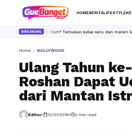
HOME
BERITA
LIFESTYLE
KE
grade skill tanpa ribet? Temukan kelas seru dan materi lengkap 
BREAKING
Home
/
BOLLYWOOD
Ulang Tahun ke-
Roshan Dapat U
dari Mantan Istr
calendar_today
schedule
Editor
•
10/01/2018
•
2 min read