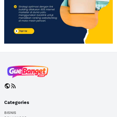
public
rss_feed
Categories
BISNIS