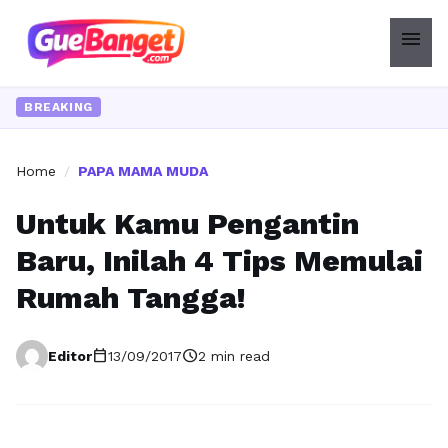
menu
BREAKING
Home
/
PAPA MAMA MUDA
Untuk Kamu Pengantin
Baru, Inilah 4 Tips Memulai
Rumah Tangga!
calendar_today
schedule
Editor
13/09/2017
2 min read