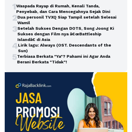
1
Waspada Rayap di Rumah, Kenali Tanda,
Penyebab, dan Cara Mencegahnya Sejak Dini
2
Dua personil TVXQ Siap Tampil setelah Selesai
Wamil
3
Setelah Sukses Dengan DOTS, Song Joong Ki
Sukses dengan Film nya â€œBattleship
Islandâ€ di Asia
4
Lirik lagu: Always (OST. Descendants of the
Sun)
5
Terbiasa Berkata "Ya"? Pahami ini Agar Anda
Berani Berkata "Tidak"!