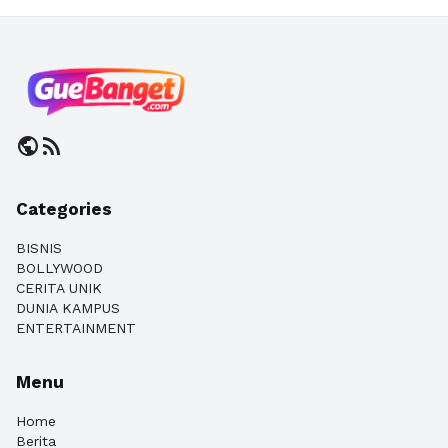
public
rss_feed
Categories
BISNIS
BOLLYWOOD
CERITA UNIK
DUNIA KAMPUS
ENTERTAINMENT
Menu
Home
Berita