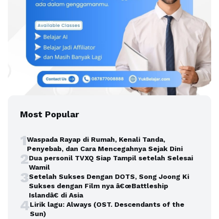
Most Popular
1
Waspada Rayap di Rumah, Kenali Tanda,
Penyebab, dan Cara Mencegahnya Sejak Dini
2
Dua personil TVXQ Siap Tampil setelah Selesai
Wamil
3
Setelah Sukses Dengan DOTS, Song Joong Ki
Sukses dengan Film nya â€œBattleship
Islandâ€ di Asia
4
Lirik lagu: Always (OST. Descendants of the
Sun)