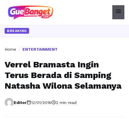
menu
BREAKING
Home
/
ENTERTAINMENT
Verrel Bramasta Ingin
Terus Berada di Samping
Natasha Wilona Selamanya
calendar_today
schedule
Editor
12/01/2018
2 min read