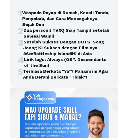
1
Waspada Rayap di Rumah, Kenali Tanda,
Penyebab, dan Cara Mencegahnya
Sejak Dini
2
Dua personil TVXQ Siap Tampil setelah
Selesai Wamil
3
Setelah Sukses Dengan DOTS, Song
Joong Ki Sukses dengan Film nya
â€œBattleship Islandâ€ di Asia
4
Lirik lagu: Always (OST. Descendants
of the Sun)
5
Terbiasa Berkata "Ya"? Pahami ini Agar
Anda Berani Berkata "Tidak"!