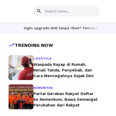
search
Ingin upgrade skill tanpa ribet? Temukan kelas seru dan 
trending_up
TRENDING NOW
LIFESTYLE
Waspada Rayap di Rumah,
Kenali Tanda, Penyebab, dan
Cara Mencegahnya Sejak Dini
KOMUNITAS
Partai Gerakan Rakyat Daftar
ke Kemenkum, Bawa Semangat
Perubahan dari Rakyat