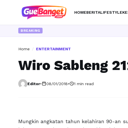
HOME
BERITA
LIFESTYLE
KE
BREAKING
Home
/
ENTERTAINMENT
Wiro Sableng 21
calendar_today
schedule
Editor
•
08/01/2018
•
1 min read
Mungkin angkatan tahun kelahiran 90-an su