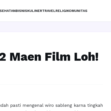
SEHATAN
BISNIS
KULINER
TRAVEL
RELIGI
KOMUNITAS
2 Maen Film Loh!
dah pasti mengenal wiro sableng karna tingkah