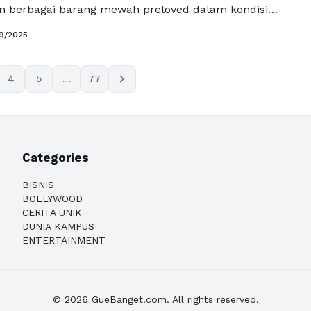
 berbagai barang mewah preloved dalam kondisi
au “excellent” bagi para pecinta fashion. Berlokasi di
9/2025
, ReLuxe memfasilitasi transaksi fashion mewah,
kaian, tas, hingga aksesori yang telah dikurasi secara
tap orisinal dan berkualitas. …
Baca Selengkapnya
chevron_right
4
5
…
77
Categories
BISNIS
BOLLYWOOD
CERITA UNIK
DUNIA KAMPUS
ENTERTAINMENT
© 2026 GueBanget.com. All rights reserved.