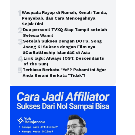
1
Waspada Rayap di Rumah, Kenali Tanda,
Penyebab, dan Cara Mencegahnya
Sejak Dini
2
Dua personil TVXQ Siap Tampil setelah
Selesai Wamil
3
Setelah Sukses Dengan DOTS, Song
Joong Ki Sukses dengan Film nya
â€œBattleship Islandâ€ di Asia
4
Lirik lagu: Always (OST. Descendants
of the Sun)
5
Terbiasa Berkata "Ya"? Pahami ini Agar
Anda Berani Berkata "Tidak"!