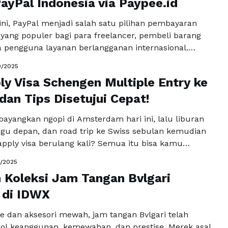
kapnya
ayPal Indonesia via Paypee.id
l ini, PayPal menjadi salah satu pilihan pembayaran
 yang populer bagi para freelancer, pembeli barang
ga pengguna layanan berlangganan internasional.
donesia, mengisi saldo PayPal secara langsung (top
0/2025
njadi tantangan karena kebijakan dan akses
ly Visa Schengen Multiple Entry ke
al terbatas. Di sinilah peran jasa isi saldo PayPal (top
…
dan Tips Disetujui Cepat!
Baca Selengkapnya
yangkan ngopi di Amsterdam hari ini, lalu liburan
ggu depan, dan road trip ke Swiss sebulan kemudian
apply visa berulang kali? Semua itu bisa kamu
 punya visa Schengen multiple entry. Visa ini jadi
0/2025
is buat kamu yang sering ke Eropa, entah untuk
Koleksi Jam Tangan Bvlgari
an kerja, bisnis, atau …
Baca Selengkapnya
 di IDWX
e dan aksesori mewah, jam tangan Bvlgari telah
ol keanggunan, kemewahan, dan prestise. Merek asal