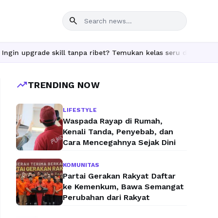
search
de skill tanpa ribet? Temukan kelas seru dan materi lengkap hany
trending_up
TRENDING NOW
LIFESTYLE
Waspada Rayap di Rumah,
Kenali Tanda, Penyebab, dan
Cara Mencegahnya Sejak Dini
KOMUNITAS
Partai Gerakan Rakyat Daftar
ke Kemenkum, Bawa Semangat
Perubahan dari Rakyat