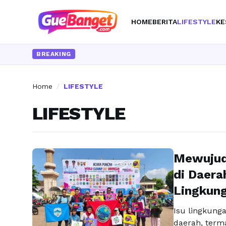
HOME
BERITA
LIFESTYLE
KE
BREAKING
Home
/
LIFESTYLE
LIFESTYLE
Mewujud
di Daera
Lingkun
Isu lingkung
daerah, term