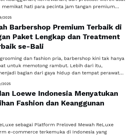
lah memikat hati para pecinta jam tangan premium
n yang memadukan estetika klasik, inovasi modern,
9/2025
tangan tingkat tinggi. Artikel ini akan membahas
ah Barbershop Premium Terbaik di
lam tentang sejarah, keunikan desain, hingga alasan
m …
gan Paket Lengkap dan Treatment
Baca Selengkapnya
baik se-Bali
grooming dan fashion pria, barbershop kini tak hanya
at untuk memotong rambut. Lebih dari itu,
enjadi bagian dari gaya hidup dan tempat perawatan
nghadirkan pengalaman menyeluruh. Salah satu
9/2025
ng kini menjadi sorotan di Bali, khususnya di
dan Loewe Indonesia Menyatukan
alah SelahSelah Barbershop. SelahSelah Barbershop
r barbershop biasa. Dikenal …
ihan Fashion dan Keanggunan
Baca Selengkapnya
Luxe sebagai Platform Preloved Mewah ReLuxe
orm e-commerce terkemuka di Indonesia yang