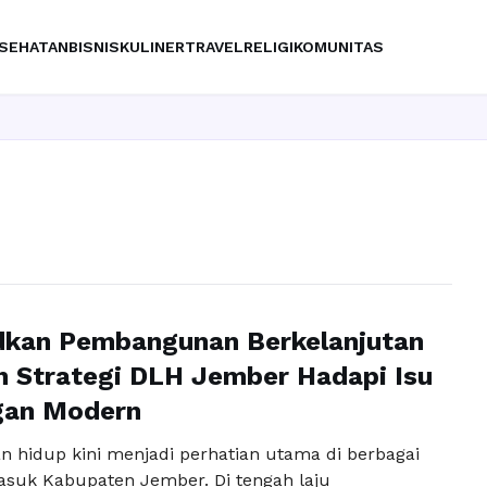
SEHATAN
BISNIS
KULINER
TRAVEL
RELIGI
KOMUNITAS
Ingin upgra
kan Pembangunan Berkelanjutan
h Strategi DLH Jember Hadapi Isu
gan Modern
an hidup kini menjadi perhatian utama di berbagai
asuk Kabupaten Jember. Di tengah laju