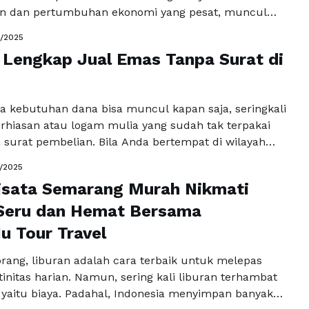
 dan pertumbuhan ekonomi yang pesat, muncul
sar berupa degradasi lingkungan, peningkatan
1/2025
h, pencemaran air dan udara, serta berkurangnya
Lengkap Jual Emas Tanpa Surat di
u. Kondisi ini menuntut adanya pembangunan
an sebuah pendekatan pembangunan yang
an antara kemajuan ekonomi, kesejahteraan sosial,
na kebutuhan dana bisa muncul kapan saja, seringkali
ngkapnya
erhiasan atau logam mulia yang sudah tak terpakai
 surat pembelian. Bila Anda bertempat di wilayah
au sekitarnya dan ingin mencari opsi untuk jual
1/2025
urat Jogja, berikut ini akan membahas langkah-
isata Semarang Murah Nikmati
yang perlu diperhatikan, serta kelebihan dan …
Baca
a
 Seru dan Hemat Bersama
 Tour Travel
orang, liburan adalah cara terbaik untuk melepas
tinitas harian. Namun, sering kali liburan terhambat
l yaitu biaya. Padahal, Indonesia menyimpan banyak