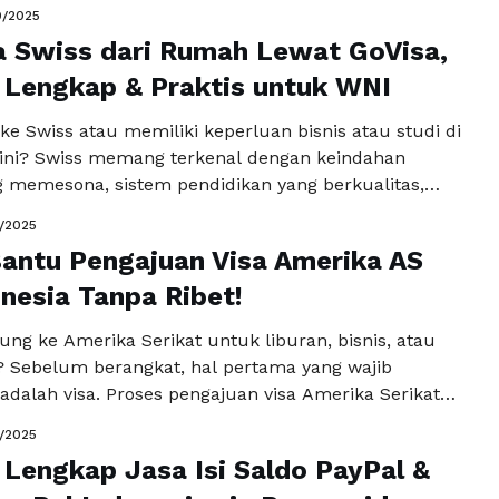
narik yang bisa dinikmati tanpa menguras tabungan.
0/2025
ota yang cocok untuk liburan hemat namun berkesan
a Swiss dari Rumah Lewat GoVisa,
ang, kota dengan perpaduan budaya, sejarah, dan
 …
Lengkap & Praktis untuk WNI
Baca Selengkapnya
 ke Swiss atau memiliki keperluan bisnis atau studi di
 ini? Swiss memang terkenal dengan keindahan
 memesona, sistem pendidikan yang berkualitas,
bisnis dan perbankan kelas dunia. Namun, sebelum
0/2025
amu harus memastikan satu hal penting: visa Swiss.
antu Pengajuan Visa Amerika AS
egara Indonesia, mengurus visa luar negeri, termasuk
…
onesia Tanpa Ribet!
Baca Selengkapnya
ung ke Amerika Serikat untuk liburan, bisnis, atau
t? Sebelum berangkat, hal pertama yang wajib
adalah visa. Proses pengajuan visa Amerika Serikat
erasa rumit bagi sebagian orang, apalagi jika ini
0/2025
ertama. Tapi tenang saja, berikut ini Cara mengurus
Lengkap Jasa Isi Saldo PayPal &
Serikat | GoVisa, pengajuan visa AS dari Indonesia | …