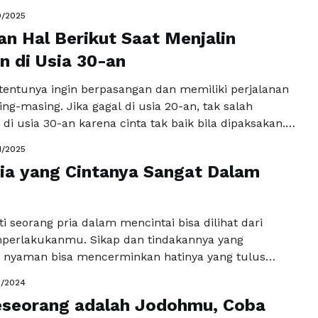
ahan yang menjadi simbol komitmen dan tanggung
0/2025
ut ini kita akan membahas khusus tentang dua
an Hal Berikut Saat Menjalin
g: undangan nikah dari situs seperti
com (yang menjadi contoh layanan undangan …
 di Usia 30-an
Baca
a
 tentunya ingin berpasangan dan memiliki perjalanan
ng-masing. Jika gagal di usia 20-an, tak salah
di usia 30-an karena cinta tak baik bila dipaksakan.
embali siap mengenal lawan jenis di usia 30-an dan
1/2025
ungan romantis, ada beberapa hal yang perlu
ia yang Cintanya Sangat Dalam
 saat mulai berkencan. Nah, seperti apa? Yuk, …
Baca
a
i seorang pria dalam mencintai bisa dilihat dari
perlakukanmu. Sikap dan tindakannya yang
yaman bisa mencerminkan hatinya yang tulus
angimu. Bersamanya, ada hal-hal yang lebih indah
2/2024
m hidupmu. Cinta seorang pria yang sangat dalam bisa
eseorang adalah Jodohmu, Coba
 sejumlah perhatian dan sikapnya yang penuh kasih