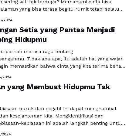
n sering kali tak terduga? Memahami cinta bisa
alaman yang bisa terasa begitu rumit tetapi selalu
k dibahas. Di antara kita, ada yang dengan mudah
6/2024
cinta, dan ada pula yang memiliki hati yang sulit
angan Setia yang Pantas Menjadi
 Kali ini kita akan membahas sesuatu yang menarik. …
kapnya
ing Hidupmu
u pernah merasa ragu tentang
sanganmu. Tidak apa-apa, itu adalah hal yang wajar.
ngin memastikan bahwa cinta yang kita terima benar-
dan bukan sekadar basa-basi. Nah, untuk mengetahui
5/2024
ganmu benar-benar setia padamu, berikut beberapa
an yang Membuat Hidupmu Tak
nunjukkannya. Yuk, simak selengkapnya di bawah ini.
 dan Kehadiran Salah satu tanda …
Baca Selengkapnya
biasaan buruk dan negatif ini dapat menghambat
an kesejahteraan kita. Mengidentifikasi dan
iasaan-kebiasaan ini adalah langkah penting untuk
 kualitas hidup. Kebiasaan-kebiasaan buruk yang
5/2024