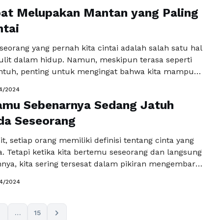
hara dapat merusak kualitas hidup kita dan membuat
pat Melupakan Mantan yang Paling
idak puas, tidak bahagia, dan terkadang bahkan
ring kali kita terjebak dalam kebiasaan-kebiasaan
tai
ehat yang …
Baca Selengkapnya
eorang yang pernah kita cintai adalah salah satu hal
sulit dalam hidup. Namun, meskipun terasa seperti
untuh, penting untuk mengingat bahwa kita mampu
ali dan melanjutkan hidup dengan penuh semangat.
4/2024
i kita akan membahas beberapa tips cepat untuk move
amu Sebenarnya Sedang Jatuh
orang yang pernah menjadi bagian penting dalam …
kapnya
da Seseorang
it, setiap orang memiliki definisi tentang cinta yang
. Tetapi ketika kita bertemu seseorang dan langsung
nya, kita sering tersesat dalam pikiran mengembara
 diri sendiri 'Apakah aku mencintainya', atau hanya
4/2024
?' 'Apakah dia akan membalas cintaku', 'Apakah dia
cintainya?', 'Bagaimana caraku mengungkapkan
adanya?', dan seterusnya. Jawaban atas …
Baca
chevron_right
3
…
15