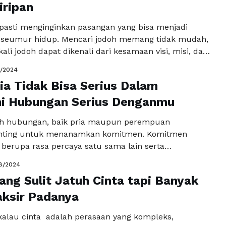
perempuan pujaannya. Biasanya tampak dalam lima
iripan
ngkapnya
 pasti menginginkan pasangan yang bisa menjadi
 seumur hidup. Mencari jodoh memang tidak mudah,
 kali jodoh dapat dikenali dari kesamaan visi, misi, dan
ehidupan. Hubungan yang didasari oleh kemiripan ini
0/2024
ih kuat dan bertahan lama, meskipun setiap
ia Tidak Bisa Serius Dalam
iliki dinamika dan karakternya masing-masing.
imana kita bisa mengetahui bahwa seseorang …
ni Hubungan Serius Denganmu
Baca
a
h hubungan, baik pria maupun perempuan
enting untuk menanamkan komitmen. Komitmen
 berupa rasa percaya satu sama lain serta
ketertarikan akan topik-topik yang berkaitan dengan
8/2024
hubungan kedua pasangan. Misalnya ketika
ang Sulit Jatuh Cinta tapi Banyak
 hubungan yang serius, untuk menyatukan kedua
an latar belakang serta pemikiran yang berbeda
ksir Padanya
proses dan pertimbangan …
Baca Selengkapnya
kalau cinta adalah perasaan yang kompleks,