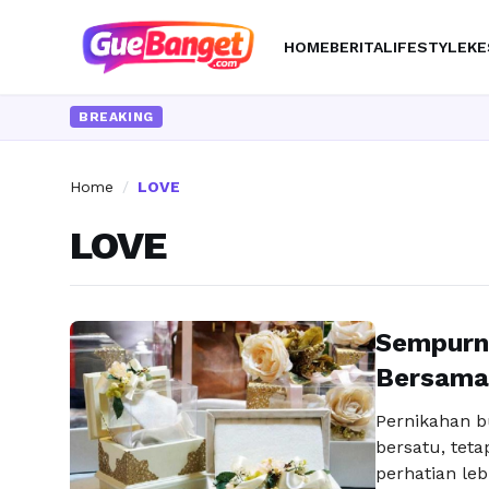
HOME
BERITA
LIFESTYLE
KE
BREAKING
Home
/
LOVE
LOVE
Sempurn
Bersama
Pernikahan b
bersatu, tet
perhatian leb