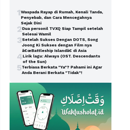
1
Waspada Rayap di Rumah, Kenali Tanda,
Penyebab, dan Cara Mencegahnya
Sejak Dini
2
Dua personil TVXQ Siap Tampil setelah
Selesai Wamil
3
Setelah Sukses Dengan DOTS, Song
Joong Ki Sukses dengan Film nya
â€œBattleship Islandâ€ di Asia
4
Lirik lagu: Always (OST. Descendants
of the Sun)
5
Terbiasa Berkata "Ya"? Pahami ini Agar
Anda Berani Berkata "Tidak"!