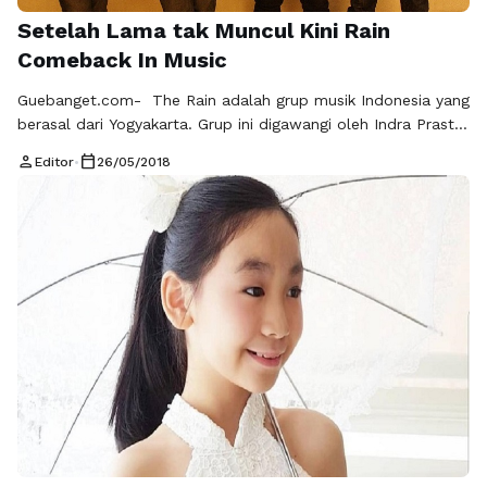
Setelah Lama tak Muncul Kini Rain
Comeback In Music
Guebanget.com- The Rain adalah grup musik Indonesia yang
berasal dari Yogyakarta. Grup ini digawangi oleh Indra Prasta
(Vokal, Gitar, Harmoni), Aang Anggoro (drum), Ipul Bahri
person
calendar_today
Editor
•
26/05/2018
(bass) dan Iwan Tanda (gitar, vokal). Hingga 2011, The Rain
telah merilis empat album (2007) dan perjalanan Tak
tergantikan (2009). Mereka juga menulis sebuah komik
banyolan bejudul Cihuy Anak Band …
Baca Selengkapnya