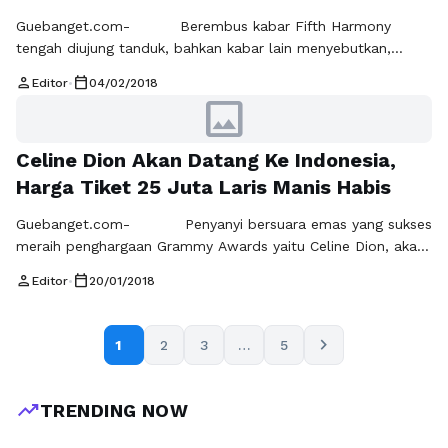
Guebanget.com- Berembus kabar Fifth Harmony
tengah diujung tanduk, bahkan kabar lain menyebutkan,
penyebabnya bisa bubar karena Camila Cabello, mantan
person
calendar_today
Editor
•
04/02/2018
personel Fifth Harmony. Kabar ini muncul setelah Camila
image
Cabello menjadi artis solo wanita sukses saat ini, prosedur
memilih fokus untuk mengurus pelantun lagu “Havana” itu
Celine Dion Akan Datang Ke Indonesia,
dibandingkan dengan Fifth Harmony, Minggu (4/2/2018).
“Studio kini lebih mengurus (fokus) …
Baca Selengkapnya
Harga Tiket 25 Juta Laris Manis Habis
Guebanget.com- Penyanyi bersuara emas yang sukses
meraih penghargaan Grammy Awards yaitu Celine Dion, akan
mengadakan konser di Indonesia. Pelantun "My Heart Will Go
person
calendar_today
Editor
•
20/01/2018
On" ini kerap kali memesona dengan penampilannya,
membuat penonton berdecak kagum. Hal itu dibuktikan
lewat konsernya yang digelar di seluruh dunia. Dalam setiap
chevron_right
1
2
3
…
5
aksinya, sang diva selalu menorehkan kenangan indah untuk
penonton. …
Baca Selengkapnya
trending_up
TRENDING NOW