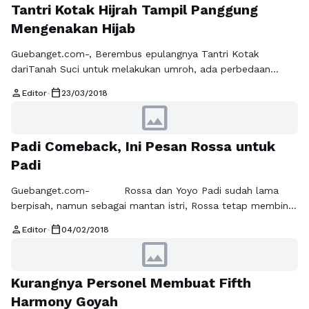
Tantri Kotak Hijrah Tampil Panggung
Mengenakan Hijab
Guebanget.com-, Berembus epulangnya Tantri Kotak
dariTanah Suci untuk melakukan umroh, ada perbedaan
mencolok yang tampak pada diri Tantri. Perbedaan itu
person
calendar_today
Editor
•
23/03/2018
sangat mencolok dari mulai rambutnya yang kini mengenakan
image
hijab. Publik pun bertanya-tanya apakah Tantri sudah hijrah
dan memutuskan untuk berhijab untuk menutup aurat sampai
Padi Comeback, Ini Pesan Rossa untuk
saat ini belum ada pernyataan dari Tantri Kotak. Namun kini
beredar …
Baca Selengkapnya
Padi
Guebanget.com- Rossa dan Yoyo Padi sudah lama
berpisah, namun sebagai mantan istri, Rossa tetap membina
hubunganya dengan baik bersama Yoyo Padi sampai saat ini.
person
calendar_today
Editor
•
04/02/2018
Mereka berdua (Rossa, Yoyo) saling memberikan suport
image
dalam karier masing-masing. Termasuk dengan Grup band
Padi untuk berkarya lagi setelah sekian tahun vakum.
Kurangnya Personel Membuat Fifth
Harapan Rossa eksistensi Padi harus kembali dan tetap ada
…
Baca Selengkapnya
Harmony Goyah