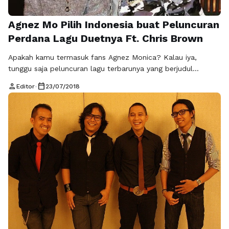
Agnez Mo Pilih Indonesia buat Peluncuran
Perdana Lagu Duetnya Ft. Chris Brown
Apakah kamu termasuk fans Agnez Monica? Kalau iya,
tunggu saja peluncuran lagu terbarunya yang berjudul
Overdose yang berduet bersama Chris Brown. Lagu duetnya
person
calendar_today
Editor
•
23/07/2018
itu dikabarkan akan rilis pada 20 Juli 2018. Berarti sudah rilis
sejak hari Jumat lalu dong? Tapi ternyata tanggal 20 Juli
yang dimaksud baru rilis preview lagunya. Agnez Mo, nama
populernya saat …
Baca Selengkapnya