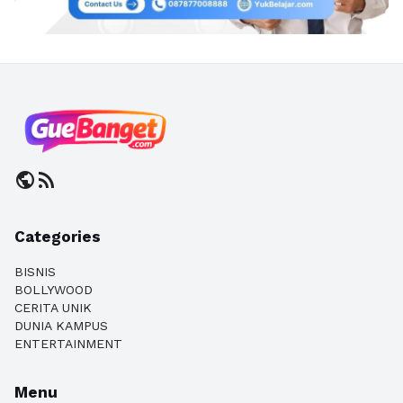
public
rss_feed
Categories
BISNIS
BOLLYWOOD
CERITA UNIK
DUNIA KAMPUS
ENTERTAINMENT
Menu