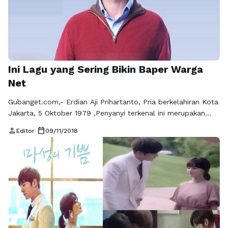
Ini Lagu yang Sering Bikin Baper Warga
Net
Gubanget.com,- Erdian Aji Prihartanto, Pria berkelahiran Kota
Jakarta, 5 Oktober 1979 ,Penyanyi terkenal ini merupakan
salah satu vokalis grup band Drive. Anji alias Erdian Aji
person
calendar_today
Editor
•
09/11/2018
Prihartanto merupakan kelulusan Universitas Indonesia
Fakultas Sastra China, yang kini telah dikenal banyak
masyarakat Indonesia baik dari semua kalangan dewasa
maupun remaja. “Lirik Menunggu Kamu” dari Anji ini yang
telah …
Baca Selengkapnya