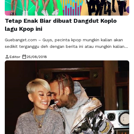
Tetap Enak Biar dibuat Dangdut Koplo
lagu Kpop ini
Guebanget.com – Guys, pecinta kpop mungkin kalian akan
sedikit terganggu deh dengan berita ini atau mungkin kalian
juga seneng, namun tetap kita amil sisi positif ya guys. Yes
person
calendar_today
Editor
•
25/08/2018
baru – baru ini ada sebagian musik kpop yang di ubah
aransemen dan gentre musiknya, namun tetap nggak
menghilangkan yang ciri aslinya. Ada sebagian para pecinta
musik …
Baca Selengkapnya