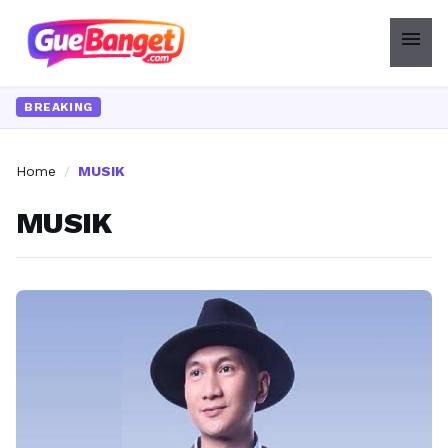
menu
BREAKING
Home
/
MUSIK
MUSIK