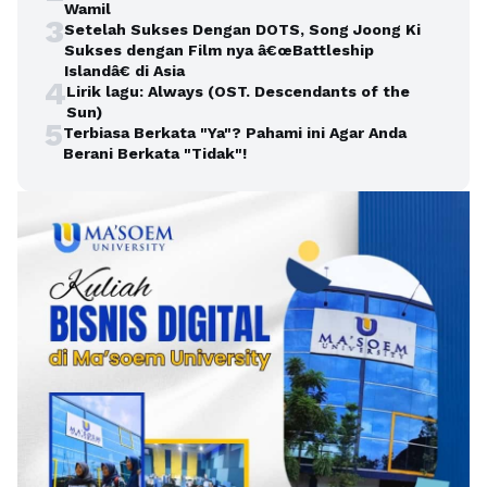
Wamil
3
Setelah Sukses Dengan DOTS, Song Joong Ki
Sukses dengan Film nya â€œBattleship
Islandâ€ di Asia
4
Lirik lagu: Always (OST. Descendants of the
Sun)
5
Terbiasa Berkata "Ya"? Pahami ini Agar Anda
Berani Berkata "Tidak"!