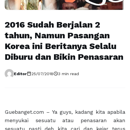
2016 Sudah Berjalan 2
tahun, Namun Pasangan
Korea ini Beritanya Selalu
Diburu dan Bikin Penasaran
calendar_today
schedule
Editor
25/07/2018
3 min read
Guebanget.com – Ya guys, kadang kita apabila
menyukai sesuatu atau penasaran akan
sesuatu pasti deh kita cari dan kejar terus