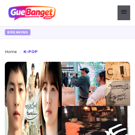
menu
BREAKING
Home
/
K-POP