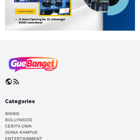
public
rss_feed
Categories
BISNIS
BOLLYWOOD
CERITA UNIK
DUNIA KAMPUS
ENTERTAINMENT