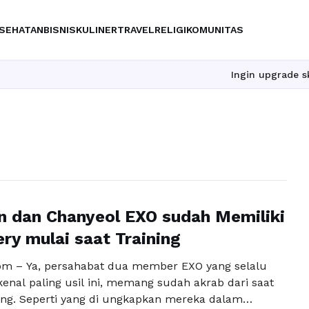
SEHATAN
BISNIS
KULINER
TRAVEL
RELIGI
KOMUNITAS
Ingin upgrade skill tanpa ri
 dan Chanyeol EXO sudah Memiliki
ry mulai saat Training
m – Ya, persahabat dua member EXO yang selalu
kenal paling usil ini, memang sudah akrab dari saat
ing. Seperti yang di ungkapkan mereka dalam