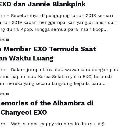
a
EXO dan Jannie Blankpink
om – Sebelumnya di pengujung tahun 2018 kemari
tahun 2019 kabar menggemparkan yang di lansir dari
ang dunia Kpop. Hingga semua para insan kpop
mulai resah dengan pemberitaan tersebut. Dunia
1/2019
dengan kabar dan berita yang mengejutka tetang
 Member EXO Termuda Saat
 EXO dan Jannie Blankpink yang mencuat di publik
an Waktu Luang
ngkapnya
om – Dalam jumpa fans atau wawancara dengan para
nd papan atau Korea Selatan yaitu EXO, terbukti
n mereka yang secara langsung kepada para
 fans nya. Pada Rabu 30 Januari 2019 kemarin
1/2019
 bermemberkan 8 personil ini sempat melakkan
mories of the Alhambra di
engan sejumlah media. Kemarin dimana boydand
album live …
 Chanyeol EXO
Baca Selengkapnya
m – Wah, si oppa happy virus main drama lagi