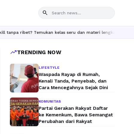
search
bet? Temukan kelas seru dan materi lengkap hanya di YukBelajar.
trending_up
TRENDING NOW
LIFESTYLE
Waspada Rayap di Rumah,
Kenali Tanda, Penyebab, dan
Cara Mencegahnya Sejak Dini
KOMUNITAS
Partai Gerakan Rakyat Daftar
ke Kemenkum, Bawa Semangat
Perubahan dari Rakyat