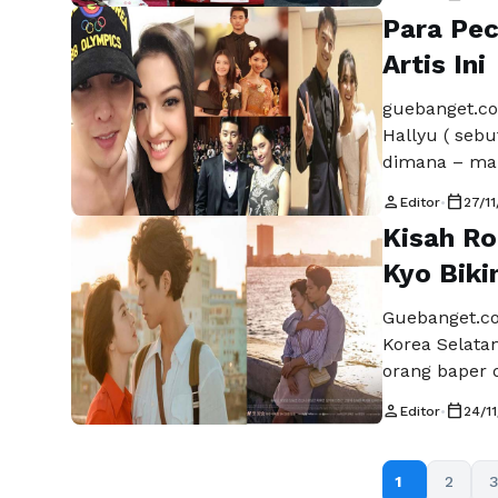
hanya di Asia
Para Pec
kan kalua ke
Artis Ini
guebanget.co
Hallyu ( sebu
dimana – man
pada orang d
person
calendar_today
Editor
•
27/11
mengikuti be
Kisah R
cenderung pa
Selengkapny
Kyo Bik
Guebanget.com
Korea Selata
orang baper d
sebuah drama
person
calendar_today
Editor
•
24/1
dimana kedua
dapat dan m
dalam suasan
1
2