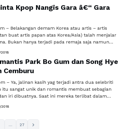
 tapi juga di Mancanegara. So, pastinya kalian tahu
inta Kpop Nangis Gara â€“ Gara
marin hari istimewah si oppa …
Baca Selengkapnya
m – Belakangan demam Korea atau artis – artis
tan buat artis papan atas Korea/Asia) talah menjalar
a. Bukan hanya terjadi pada remaja saja namun
ewasa juga nggak kalah ketinggalannya untuk selalu
/2018
rita ter up datenya. Mungkin kalau remaja lebih
omantis Park Bo Gum dan Song Hye
da selebriti Kpopnya, sedang kan untuk yang …
Baca
a
in Cemburu
 – Ya, jalinan kasih yag terjadi antra dua selebriti
n itu sangat unik dan romantis membuat sebagian
an iri dibuatnya. Saat ini mereka terlibat dalam
 secara bersama, yang berjudul “ Encounter”
1/2018
 dipasangkan dan chemesteri keduanya sangat
embuat orang yang menontonnya merasa terbawa
a. Seperti …
Baca Selengkapnya
chevron_right
3
…
27