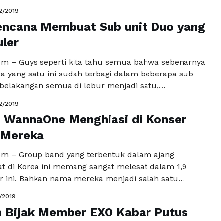
ncara keduanya dalam jumpa pers funclub EXO di
2/2019
rapa pekan kemarin saat group mereka EXO
encana Membuat Sub unit Duo yang
romo album live "EXO PLANET #4 – The ElyXiOn …
kapnya
ler
m – Guys seperti kita tahu semua bahwa sebenarnya
a yang satu ini sudah terbagi dalam beberapa sub
belakangan semua di lebur menjadi satu,
banyak nya paa member yang keluar karena ingin
2/2019
 di negara asal mereka, sehingga yang tinggal hanya
n WannaOne Menghiasi di Konser
t yaitu EXO-CBX. Dimana EXO-CBX tadi terdiri …
Baca
a
 Mereka
m – Group band yang terbentuk dalam ajang
at di Korea ini memang sangat melesat dalam 1,9
ir ini. Bahkan nama mereka menjadi salah satu
 yang ikut menghiasi dunia Kpop di kanca dunia. Ya,
1/2019
alau bukan biyband Wanna One yang mempunyai
 Bijak Member EXO Kabar Putus
rsonil, yang keluar dari ajang pencarian …
Baca