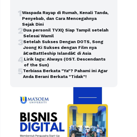
1
Waspada Rayap di Rumah, Kenali Tanda,
Penyebab, dan Cara Mencegahnya
Sejak Dini
2
Dua personil TVXQ Siap Tampil setelah
Selesai Wamil
3
Setelah Sukses Dengan DOTS, Song
Joong Ki Sukses dengan Film nya
â€œBattleship Islandâ€ di Asia
4
Lirik lagu: Always (OST. Descendants
of the Sun)
5
Terbiasa Berkata "Ya"? Pahami ini Agar
Anda Berani Berkata "Tidak"!