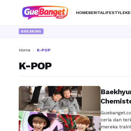
HOME
BERITA
LIFESTYLE
KE
BREAKING
Home
/
K-POP
K-POP
Baekhyun
Chemiste
Guebanget.co
ceria dan ter
mereka train