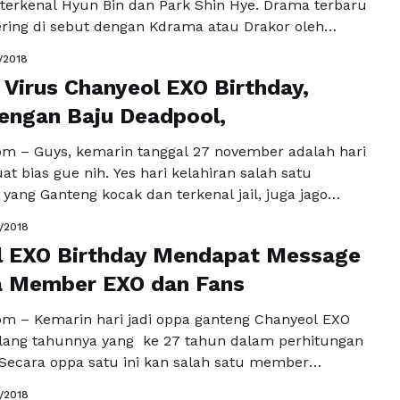
 terkenal Hyun Bin dan Park Shin Hye. Drama terbaru
ering di sebut dengan Kdrama atau Drakor oleh
a Korea Indonesia, telah memberikan sajian baru lo.
/2018
emories of the Alhambra, yang menampilkan salah
 Virus Chanyeol EXO Birthday,
 boyband terkenal dan terpopuler …
Baca
a
engan Baju Deadpool,
m – Guys, kemarin tanggal 27 november adalah hari
at bias gue nih. Yes hari kelahiran salah satu
ang Ganteng kocak dan terkenal jail, juga jago
 lagi kalau bukan Chanyeol EXO. Kemarin Chanyeol
1/2018
-L heboh dengan penampilannya dengan kostum
l EXO Birthday Mendapat Message
berapa hari sebelumnya bahkan Chanyeol
penggemar setianya dengan …
ra Member EXO dan Fans
Baca Selengkapnya
m – Kemarin hari jadi oppa ganteng Chanyeol EXO
ang tahunnya yang ke 27 tahun dalam perhitungan
Secara oppa satu ini kan salah satu member
 (Korea) yang sangat terkenal dan populer bukan
1/2018